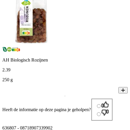
AH Biologisch Rozijnen
2
.
39
250 g
Heeft de informatie op deze pagina je geholpen?
636807
-
08718907339902