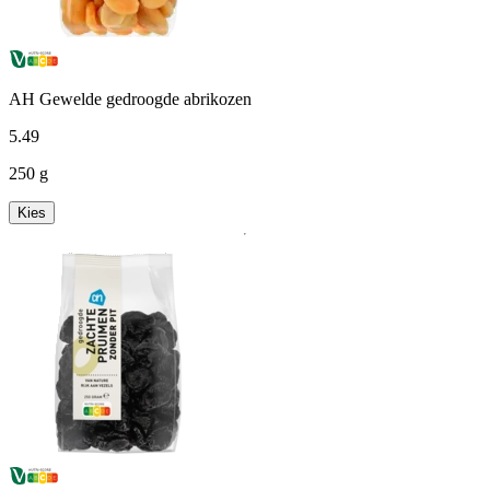
AH Gewelde gedroogde abrikozen
5
.
49
250 g
Kies