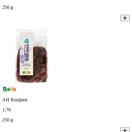
250 g
AH Rozijnen
1
.
79
250 g