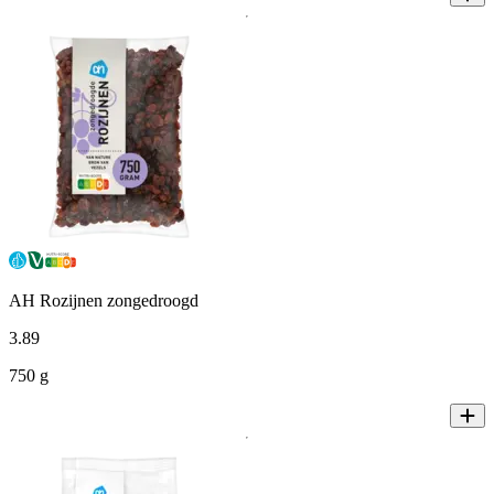
AH Rozijnen zongedroogd
3
.
89
750 g