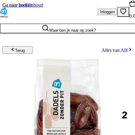
Ga naar hoofdinhoud
Ga naar zoeken
Inloggen
0.
menu
Waar ben je naar op zoek?
Alles van AH
Terug
2
.