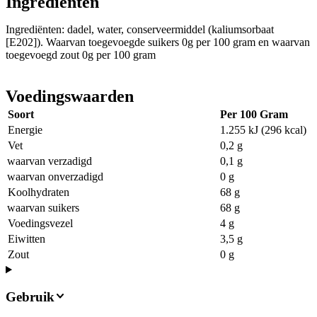
Ingrediënten
Ingrediënten: dadel, water, conserveermiddel (kaliumsorbaat
[E202]). Waarvan toegevoegde suikers 0g per 100 gram en waarvan
toegevoegd zout 0g per 100 gram
Voedingswaarden
Soort
Per 100 Gram
Energie
1.255 kJ (296 kcal)
Vet
0,2 g
waarvan verzadigd
0,1 g
waarvan onverzadigd
0 g
Koolhydraten
68 g
waarvan suikers
68 g
Voedingsvezel
4 g
Eiwitten
3,5 g
Zout
0 g
Gebruik