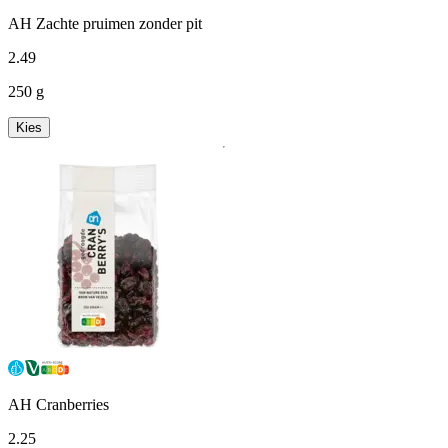
AH Zachte pruimen zonder pit
2
.
49
250 g
Kies
AH Cranberries
2
.
25