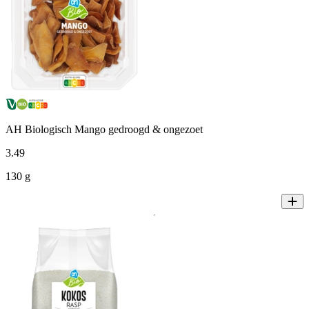
AH Biologisch Mango gedroogd & ongezoet
3
.
49
130 g