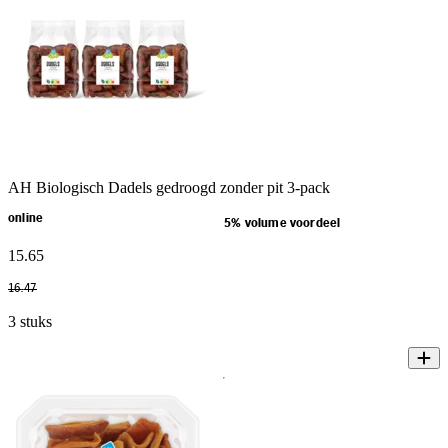
AH Biologisch Dadels gedroogd zonder pit 3-pack
online
5% volume voordeel
15
.
65
16
.
47
3 stuks