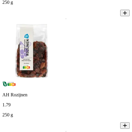
250 g
AH Rozijnen
1
.
79
250 g