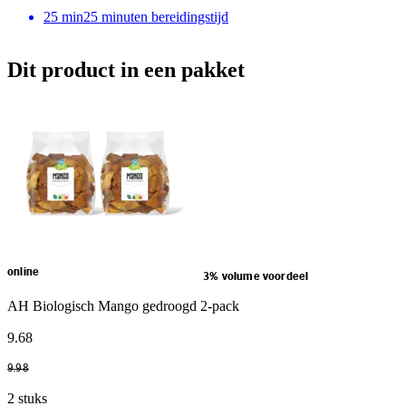
25
min
25 minuten bereidingstijd
Dit product in een pakket
online
3% volume voordeel
AH Biologisch Mango gedroogd 2-pack
9
.
68
9
.
98
2 stuks