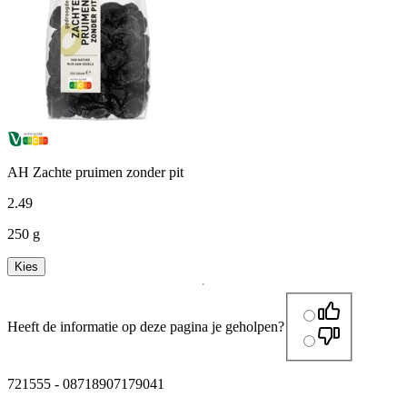
AH Zachte pruimen zonder pit
2
.
49
250 g
Kies
Heeft de informatie op deze pagina je geholpen?
721555
-
08718907179041