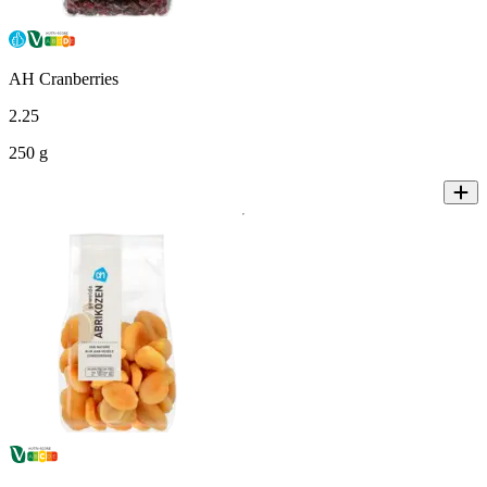
AH Cranberries
2
.
25
250 g