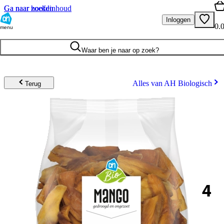
Ga naar hoofdinhoud
Ga naar zoeken
Inloggen
0.
menu
Waar ben je naar op zoek?
Alles van AH Biologisch
Terug
4
.