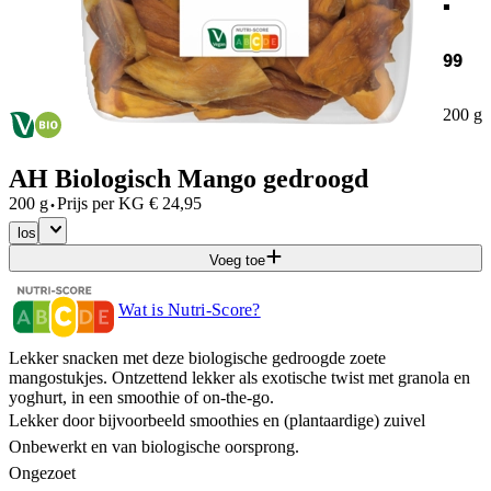
99
200 g
AH Biologisch Mango gedroogd
·
200 g
Prijs per
KG
€
24,95
los
Voeg toe
Wat is Nutri-Score?
Lekker snacken met deze biologische gedroogde zoete
mangostukjes. Ontzettend lekker als exotische twist met granola en
yoghurt, in een smoothie of on-the-go.
Lekker door bijvoorbeeld smoothies en (plantaardige) zuivel
Onbewerkt en van biologische oorsprong.
Ongezoet