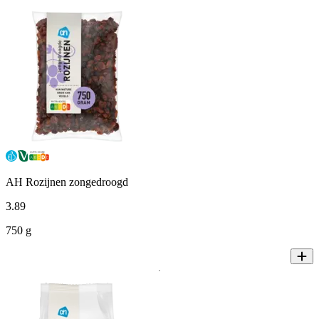
AH Rozijnen zongedroogd
3
.
89
750 g