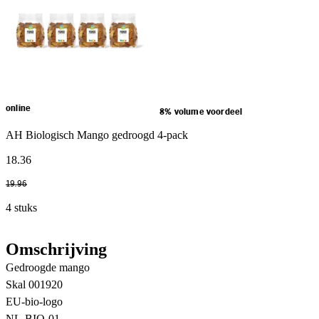
online
8% volume voordeel
AH Biologisch Mango gedroogd 4-pack
18
.
36
19
.
96
4 stuks
Omschrijving
Gedroogde mango
Skal 001920
EU-bio-logo
NL-BIO-01