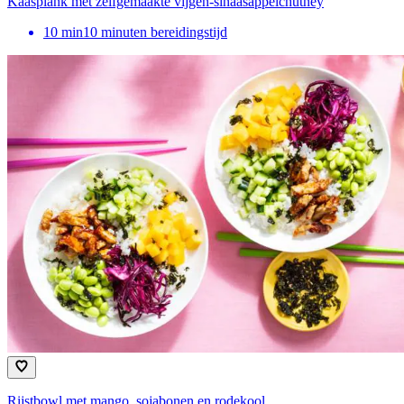
Kaasplank met zelfgemaakte vijgen-sinaasappelchutney
10
min
10 minuten bereidingstijd
Rijstbowl met mango, sojabonen en rodekool