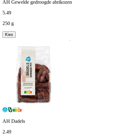
AH Gewelde gedroogde abrikozen
5
.
49
250 g
Kies
AH Dadels
2
.
49