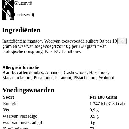
Glutenvrij
Lactosevrij
Ingrediënten
Ingrediënten: mango*. Waarvan toegevoegde suikers 0g per 100
gram en waarvan toegevoegd zout 0g per 100 gram *Van
biologische oorsprong. Niet-EU Landbouw
Allergie-informatie
Kan bevatten:
Pinda's, Amandel, Cashewnoot, Hazelnoot,
Macadamianoot, Pecannoot, Paranoot, Pistachenoot, Walnoot
Voedingswaarden
Soort
Per 100 Gram
Energie
1.347 kJ (318 kcal)
Vet
0,9 g
waarvan verzadigd
0,5 g
waarvan onverzadigd
0 g
Koolhydraten
72 g