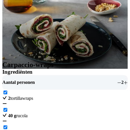
Carpaccio-wraps
Ingrediënten
Aantal personen
2
2
tortillawraps
40
g
rucola