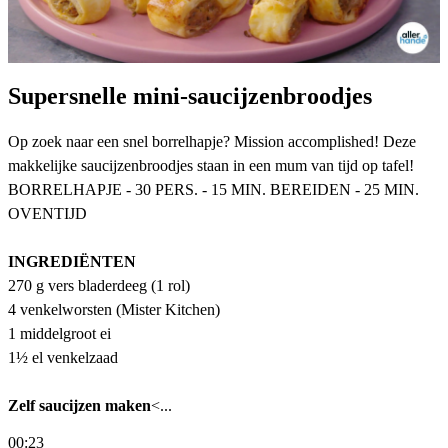
Su­per­snel­le mi­ni-sau­cij­zen­brood­jes
Op zoek naar een snel borrelhapje? Mission accomplished! Deze
makkelijke saucijzenbroodjes staan in een mum van tijd op tafel!
BORRELHAPJE - 30 PERS. - 15 MIN. BEREIDEN - 25 MIN.
OVENTIJD
INGREDIËNTEN
270 g vers bladerdeeg (1 rol)
4 venkelworsten (Mister Kitchen)
1 middelgroot ei
1½ el venkelzaad
Zelf saucijzen maken
<...
00:23