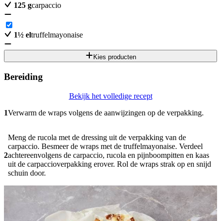
125
g
carpaccio
1
½
el
truffelmayonaise
Kies producten
Bereiding
Bekijk het volledige recept
1
Verwarm de wraps volgens de aanwijzingen op de verpakking.
Meng de rucola met de dressing uit de verpakking van de
carpaccio. Besmeer de wraps met de truffelmayonaise. Verdeel
2
achtereenvolgens de carpaccio, rucola en pijnboompitten en kaas
uit de carpaccioverpakking erover. Rol de wraps strak op en snijd
schuin door.