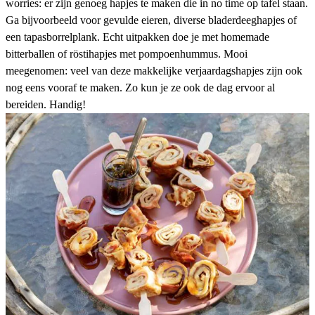
worries: er zijn genoeg hapjes te maken die in no time op tafel staan.
Ga bijvoorbeeld voor
gevulde eieren
, diverse
bladerdeeghapjes
of
een
tapasborrelplank
. Echt uitpakken doe je met homemade
bitterballen
of röstihapjes met pompoenhummus. Mooi
meegenomen: veel van deze makkelijke verjaardagshapjes zijn ook
nog eens vooraf te maken. Zo kun je ze ook de dag ervoor al
bereiden. Handig!