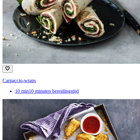
Carpaccio-wraps
10
min
10 minuten bereidingstijd