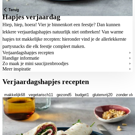
Terug
Hapjes verjaardag
Hiep, hiep, hoera! Vier je binnenkort een feestje? Dan kunnen
lekkere verjaardagshapjes natuurlijk niet ontbreken! Van warme
hapjes tot makkelijke recepten: hieronder vind je de allerlekkerste
partysnacks die elk feestje compleet maken.
Verjaardagshapjes recepten
Handige informatie
Zo maak je mini saucijzenbroodjes
Meer inspiratie
Verjaardagshapjes recepten
makkelijk
68
vegetarisch
11
gezond
5
budget
1
glutenvrij
20
zonder vle