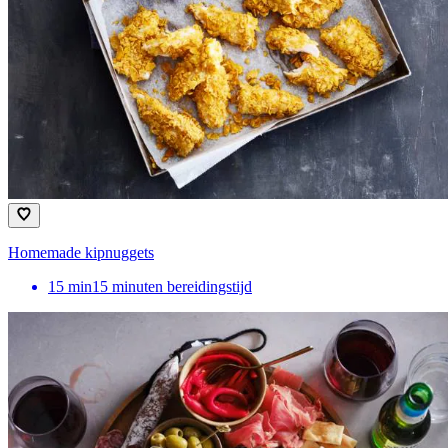
Homemade kipnuggets
15
min
15 minuten bereidingstijd