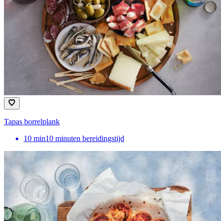
Tapas borrelplank
10
min
10 minuten bereidingstijd