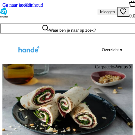
Ga naar hoofdinhoud
Ga naar zoeken
Inloggen
0.
menu
Waar ben je naar op zoek?
Overzicht
Carpaccio-Wraps