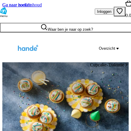
Ga naar hoofdinhoud
Ga naar zoeken
Inloggen
0.
menu
Waar ben je naar op zoek?
Overzicht
Cupcake-Traktatie