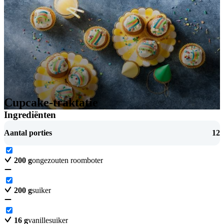
Cupcake-traktatie
Ingrediënten
Aantal porties
12
200
g
ongezouten roomboter
200
g
suiker
16
g
vanillesuiker