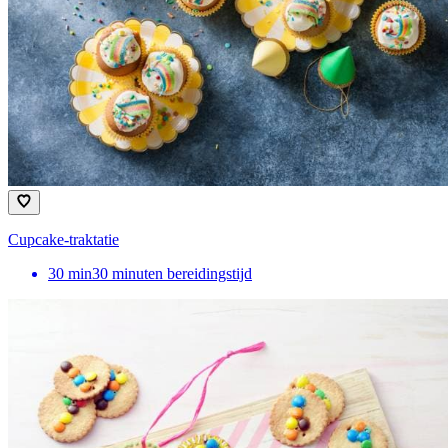
Cupcake-traktatie
30
min
30 minuten bereidingstijd