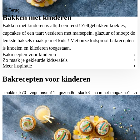
Terug
Bakken met kinderen
Bakken met kinderen is altijd een feest! Zelfgebakken koekjes,
cupcakes of een taart versieren met marsepein, glazuur of snoep: de
leukste baksels maak je met kids.! Met onze kidsproof bakrecepten
is knoeien en kliederen toegestaan.
Bakrecepten voor kinderen
Zo maak je gekleurde kidswafels
Meer inspiratie
Bakrecepten voor kinderen
makkelijk
70
vegetarisch
11
gezond
5
slank
3
nu in het magazine
1
zon