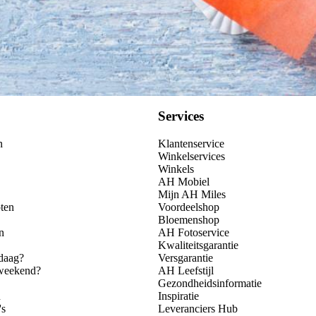
Services
n
Klantenservice
Winkelservices
Winkels
AH Mobiel
Mijn AH Miles
ten
Voordeelshop
Bloemenshop
n
AH Fotoservice
Kwaliteitsgarantie
daag?
Versgarantie
 weekend?
AH Leefstijl
Gezondheidsinformatie
n
Inspiratie
's
Leveranciers Hub