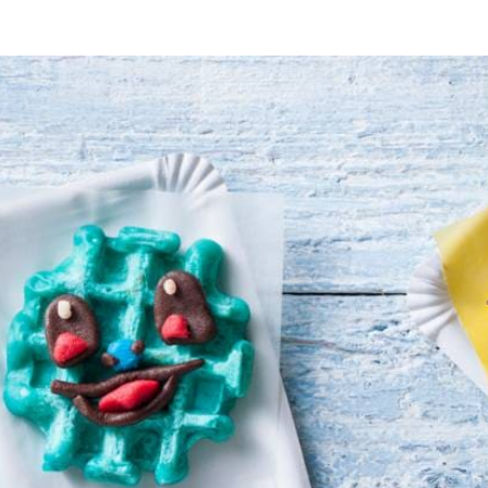
de eidooiers worden niet gebruikt. Voeg het eiwit, de karnemelk en zou
schillende figuurtjes van te maken. Bak er vervolgens een wafel van.
Wat vond je van dit recept?