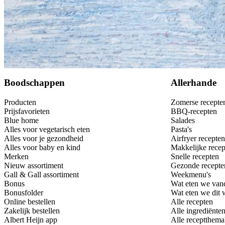
Bewaar
Boodschappen
Allerhande
Producten
Zomerse recepte
Prijsfavorieten
BBQ-recepten
Blue home
Salades
Alles voor vegetarisch eten
Pasta's
Alles voor je gezondheid
Airfryer recepten
Alles voor baby en kind
Makkelijke recep
Merken
Snelle recepten
Nieuw assortiment
Gezonde recepte
Gall & Gall assortiment
Weekmenu's
Bonus
Wat eten we van
Bonusfolder
Wat eten we dit
Online bestellen
Alle recepten
Zakelijk bestellen
Alle ingrediënte
Albert Heijn app
Alle receptthema