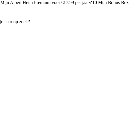
Mijn Albert Heijn Premium voor €17.99 per jaar
10 Mijn Bonus Box 
s
Unicorn-cheesecake
30 minuten bereidingstijd
40
min
40 minuten berei