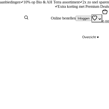
aanbiedingen
10% op Bio & AH Terra assortiment
2x zo snel sparen
Extra korting met Premium Deals
Online bestellen
Inloggen
0.00
Overzicht
Fudgewafels met vanille-ijs
dingstijd
15
min
15 minuten bereidingstijd