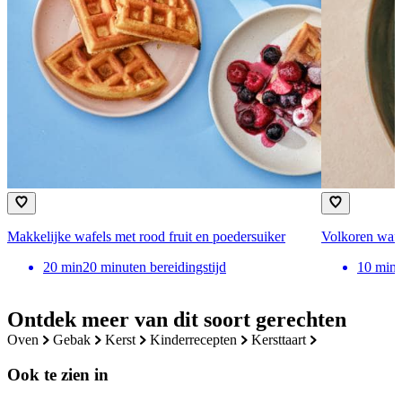
Makkelijke wafels met rood fruit en poedersuiker
Volkoren waf
20
min
20 minuten bereidingstijd
10
min
Ontdek meer van dit soort gerechten
oven
gebak
kerst
kinderrecepten
kersttaart
Ook te zien in