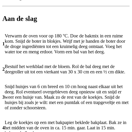
Aan de slag
Verwarm de oven voor op 180 °C. Doe de bakmix in een ruime
kom. Snijd de boter in blokjes. Wrijf met je handen de boter door
1
de droge ingrediënten tot een kruimelig deeg ontstaat. Voeg het
water toe en meng erdoor. Vorm een bal van het deeg.
Bestuif het werkblad met de bloem. Rol de bal deeg met de
2
deegroller uit tot een vierkant van 30 x 30 cm en een ½ cm dikte.
Snijd huisjes van 6 cm breed en 10 cm hoog naast elkaar uit het
deeg. Rol eventueel overgebleven deeg opnieuw uit en snijd er
3
weer een huisje van. Maak zo de rest van de koekjes. Snijd de
huisjes bij zoals je wilt: met een puntdak of een trapgeveltje en met
of zonder schoorsteen.
Leg de koekjes op een met bakpapier beklede bakplaat. Bak ze in
4
het midden van de oven in ca. 15 min. gaar. Laat in 15 min.