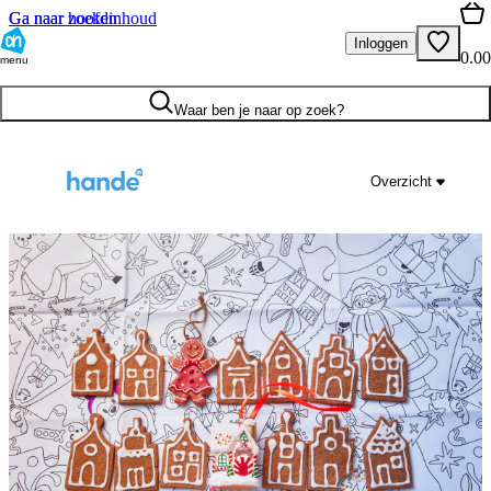
Ga naar hoofdinhoud
Ga naar zoeken
Inloggen
0.00
menu
Waar ben je naar op zoek?
Overzicht