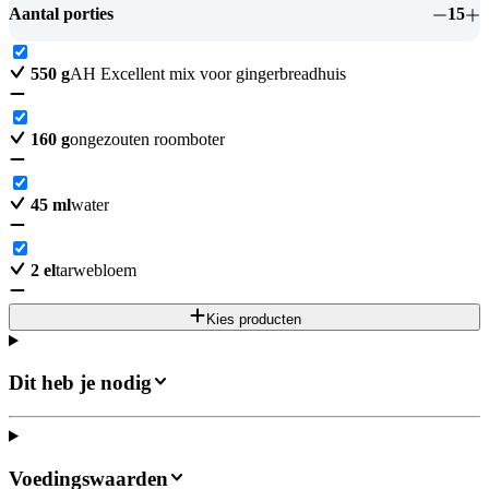
Aantal porties
15
550
g
AH Excellent mix voor gingerbreadhuis
160
g
ongezouten roomboter
45
ml
water
2
el
tarwebloem
Kies producten
Dit heb je nodig
Voedingswaarden