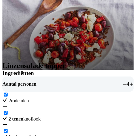
Linzensalade topper
Ingrediënten
Aantal personen
4
2
rode uien
2
tenen
knoflook