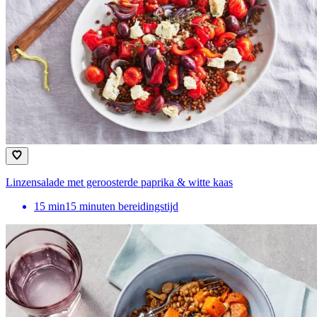
Linzensalade met geroosterde paprika & witte kaas
15
min
15 minuten bereidingstijd