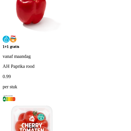
1+1 gratis
vanaf maandag
AH Paprika rood
0
.
99
per stuk