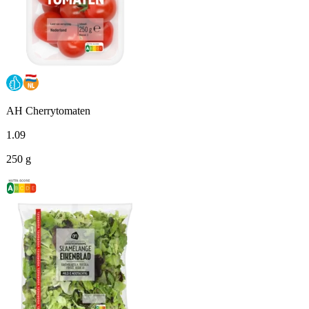
AH Cherrytomaten
1
.
09
250 g