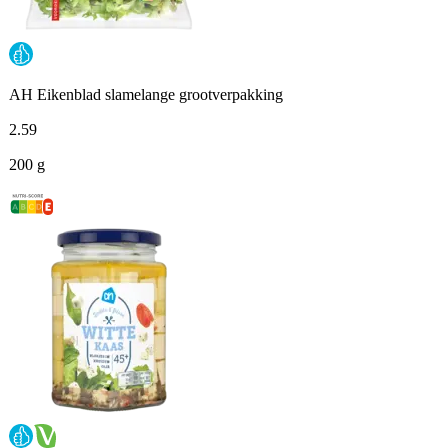
AH Eikenblad slamelange grootverpakking
2
.
59
200 g