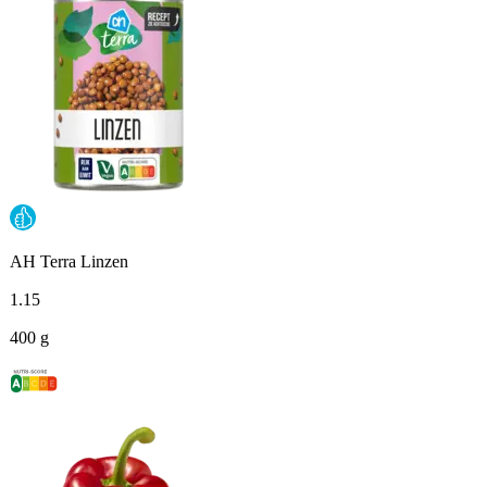
AH Terra Linzen
1
.
15
400 g