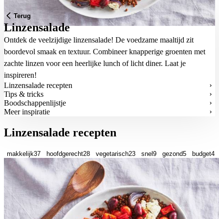
Terug
Linzensalade
Ontdek de veelzijdige linzensalade! De voedzame maaltijd zit
boordevol smaak en textuur. Combineer knapperige groenten met
zachte linzen voor een heerlijke lunch of licht diner. Laat je
inspireren!
Linzensalade recepten
Tips & tricks
Boodschappenlijstje
Meer inspiratie
Linzensalade recepten
makkelijk
37
hoofdgerecht
28
vegetarisch
23
snel
9
gezond
5
budget
4