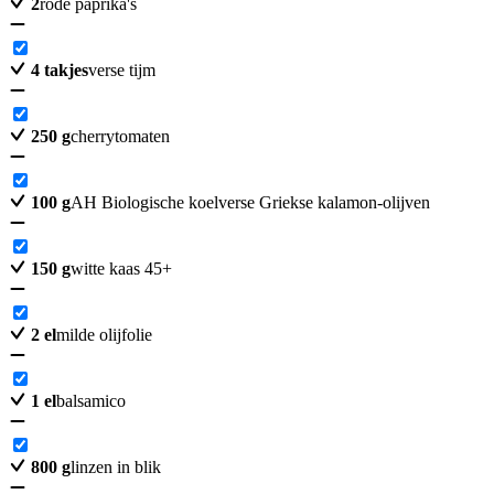
2
rode paprika's
4
takjes
verse tijm
250
g
cherrytomaten
100
g
AH Biologische koelverse Griekse kalamon-olijven
150
g
witte kaas 45+
2
el
milde olijfolie
1
el
balsamico
800
g
linzen in blik