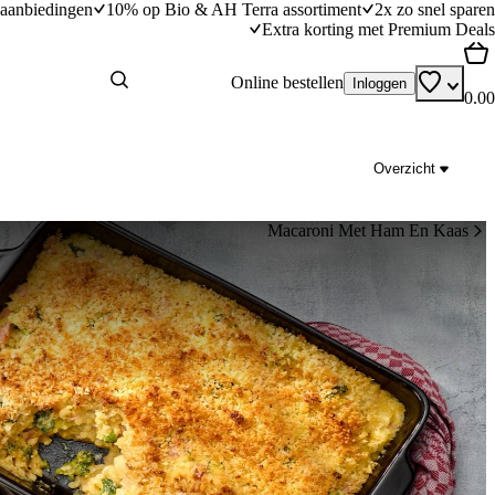
aanbiedingen
10% op Bio & AH Terra assortiment
2x zo snel sparen
Extra korting met Premium Deals
Online bestellen
Inloggen
0.00
Overzicht
Macaroni Met Ham En Kaas