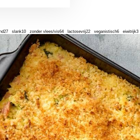
nd
27
slank
10
zonder vlees/vis
64
lactosevrij
22
veganistisch
6
eiwitrijk
3