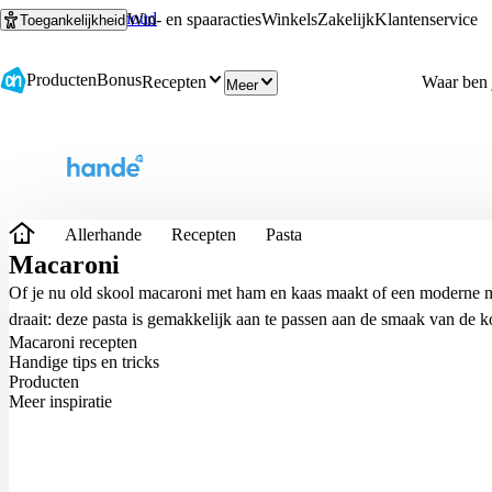
Ga naar hoofdinhoud
Ga naar zoeken
Win- en spaaracties
Winkels
Zakelijk
Klantenservice
Toegankelijkheid
Producten
Bonus
Recepten
Meer
Allerhande
Recepten
Pasta
Macaroni
Of je nu old skool macaroni met ham en kaas maakt of een moderne m
draait: deze pasta is gemakkelijk aan te passen aan de smaak van de k
Macaroni recepten
Handige tips en tricks
Producten
Meer inspiratie