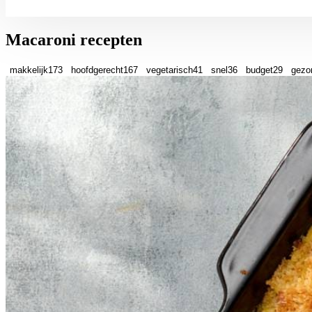
Macaroni recepten
makkelijk
173
hoofdgerecht
167
vegetarisch
41
snel
36
budget
29
gezo