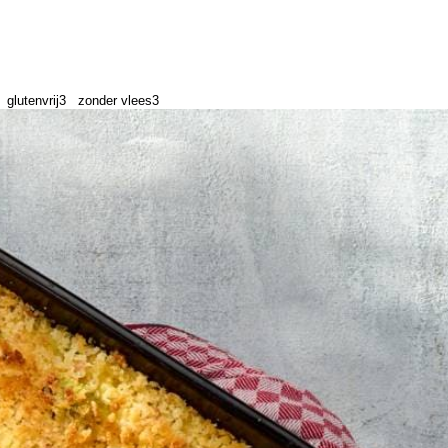
glutenvrij
3
zonder vlees
3