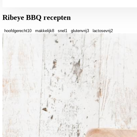
Ribeye BBQ recepten
hoofdgerecht
10
makkelijk
8
snel
1
glutenvrij
3
lactosevrij
2