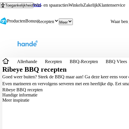
Ga naar hoofdinhoud
Ga naar zoeken
Win- en spaaracties
Winkels
Zakelijk
Klantenservice
Toegankelijkheid
Producten
Bonus
Recepten
Meer
Allerhande
Recepten
BBQ-Recepten
BBQ Vlees
Ribeye BBQ recepten
Goed weer buiten? Steek de BBQ maar aan! Ga deze keer eens voor e
Even marineren en vervolgens serveren met een heerlijke dip. Eet sma
Ribeye BBQ recepten
Handige informatie
Meer inspiratie