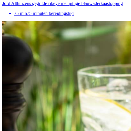
Jord Althuizens gegrilde ribeye met pittige blauwaderkaastopping
75
min
75 minuten bereidingstijd