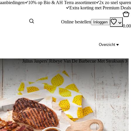
aanbiedingen
10% op Bio & AH Terra assortiment
2x zo snel sparen
Extra korting met Premium Deals
Online bestellen
Inloggen
0.00
Overzicht
Julius Jaspers' Ribeye Van De Barbecue Met Steaksaus