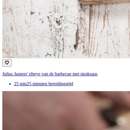
Julius Jaspers' ribeye van de barbecue met steaksaus
25
min
25 minuten bereidingstijd