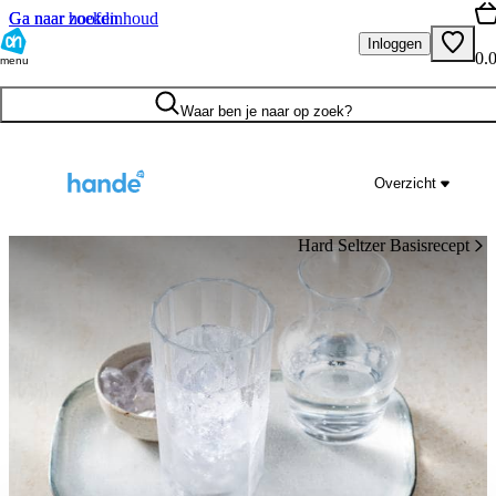
Ga naar hoofdinhoud
Ga naar zoeken
Inloggen
0.
menu
Waar ben je naar op zoek?
Overzicht
Hard Seltzer Basisrecept