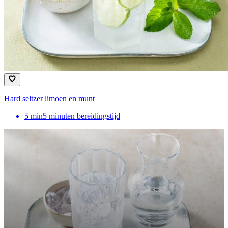
Hard seltzer limoen en munt
5
min
5 minuten bereidingstijd