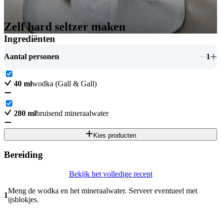
Zelf hard seltzer maken
Ingrediënten
Aantal personen
1
40
ml
wodka (Gall & Gall)
280
ml
bruisend mineraalwater
Kies producten
Bereiding
Bekijk het volledige recept
Meng de wodka en het mineraalwater. Serveer eventueel met
1
ijsblokjes.