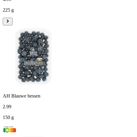
225 g
AH Blauwe bessen
2
.
99
150 g