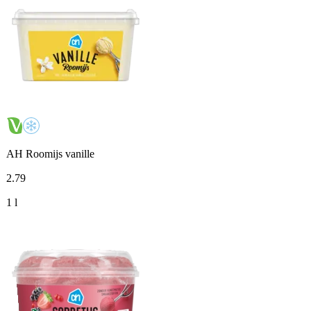
AH Roomijs vanille
2
.
79
1 l