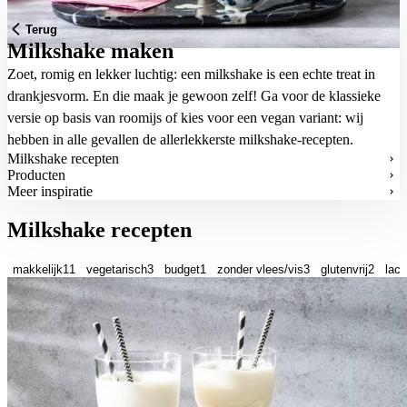
Terug
Milkshake maken
Zoet, romig en lekker luchtig: een milkshake is een echte treat in
drankjesvorm. En die maak je gewoon zelf! Ga voor de klassieke
versie op basis van roomijs of kies voor een vegan variant: wij
hebben in alle gevallen de allerlekkerste milkshake-recepten.
Milkshake recepten
Producten
Meer inspiratie
Milkshake recepten
makkelijk
11
vegetarisch
3
budget
1
zonder vlees/vis
3
glutenvrij
2
lact