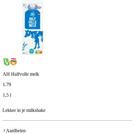
AH Halfvolle melk
1
.
79
1,5 l
Lekker in je milkshake
Aardbeien