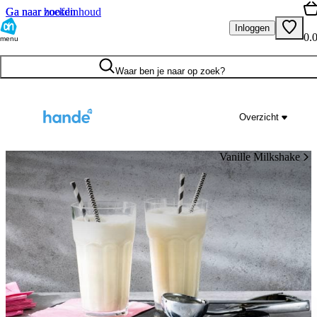
Ga naar hoofdinhoud
Ga naar zoeken
Inloggen
0.
menu
Waar ben je naar op zoek?
Overzicht
Vanille Milkshake