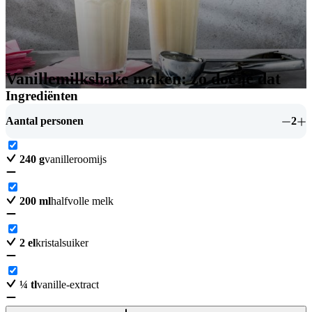
Vanillemilkshake maken: zo doe je dat
Ingrediënten
Aantal personen
2
240
g
vanilleroomijs
200
ml
halfvolle melk
2
el
kristalsuiker
¼
tl
vanille-extract