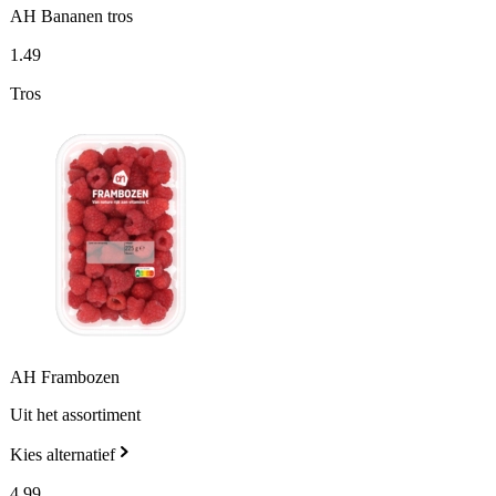
AH Bananen tros
1
.
49
Tros
AH Frambozen
Uit het assortiment
Kies alternatief
4
.
99