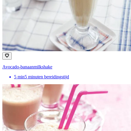
Avocado-banaanmilkshake
5
min
5 minuten bereidingstijd