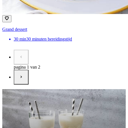
Grand dessert
30
min
30 minuten bereidingstijd
pagina 1 van 2