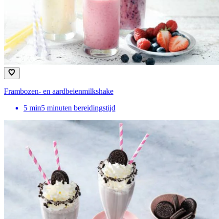
Frambozen- en aardbeienmilkshake
5
min
5 minuten bereidingstijd