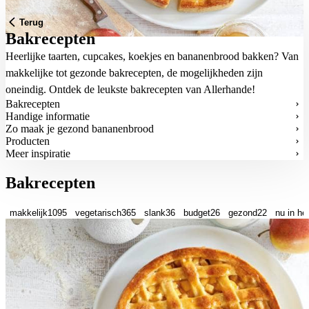
Terug
Bakrecepten
Heerlijke taarten, cupcakes, koekjes en bananenbrood bakken? Van
makkelijke tot gezonde bakrecepten, de mogelijkheden zijn
oneindig. Ontdek de leukste bakrecepten van Allerhande!
Bakrecepten
Handige informatie
Zo maak je gezond bananenbrood
Producten
Meer inspiratie
Bakrecepten
makkelijk
1095
vegetarisch
365
slank
36
budget
26
gezond
22
nu in he