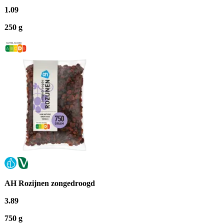
1
.
09
250 g
AH Rozijnen zongedroogd
3
.
89
750 g