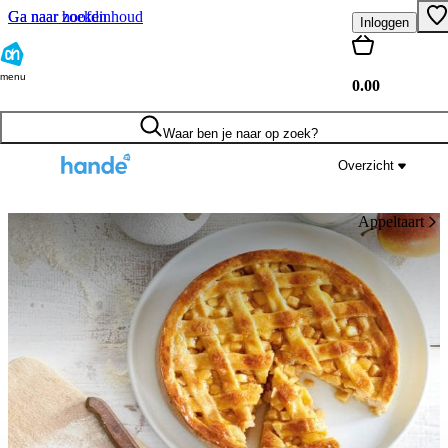
Ga naar hoofdinhoud
Ga naar zoeken
Inloggen
menu
0.00
Waar ben je naar op zoek?
Overzicht
Appeltaart