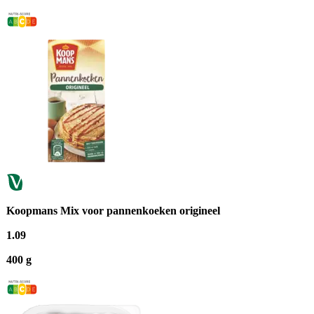
Koopmans Mix voor pannenkoeken origineel
1
.
09
400 g