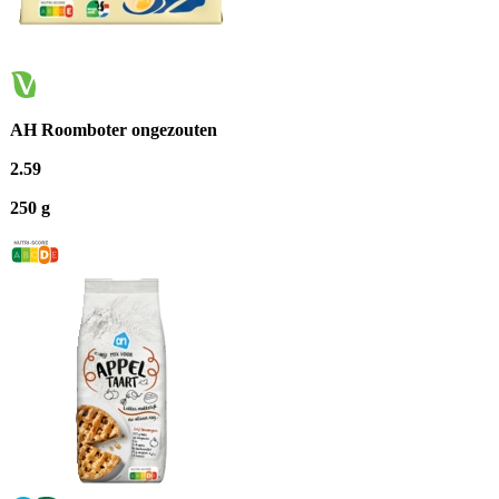
AH Roomboter ongezouten
2
.
59
250 g