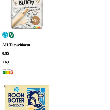
AH Tarwebloem
0
.
85
1 kg