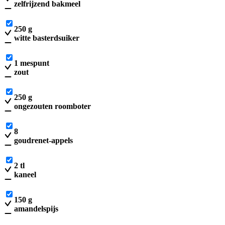
zelfrijzend bakmeel
250
g
witte basterdsuiker
1
mespunt
zout
250
g
ongezouten roomboter
8
goudrenet-appels
2
tl
kaneel
150
g
amandelspijs