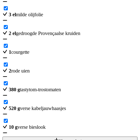
3
el
milde olijfolie
2
el
gedroogde Provençaalse kruiden
1
courgette
2
rode uien
380
g
tastytom-trostomaten
520
g
verse kabeljauwhaasjes
10
g
verse bieslook