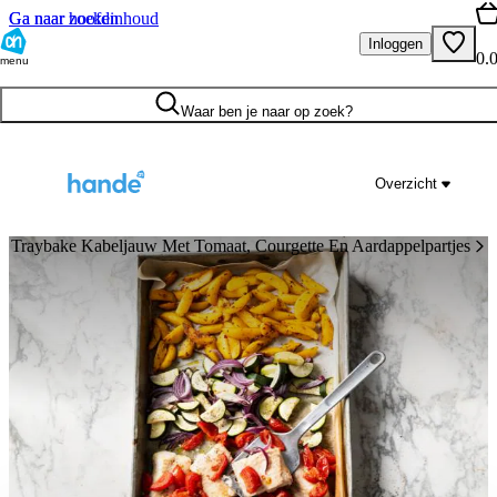
Ga naar hoofdinhoud
Ga naar zoeken
Inloggen
0.
menu
Waar ben je naar op zoek?
Overzicht
Traybake Kabeljauw Met Tomaat, Courgette En Aardappelpartjes