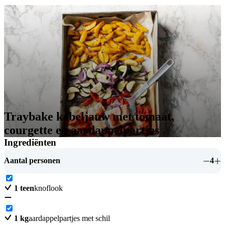
Traybake kabeljauw met tomaat,
courgette en aardappelpartjes
Ingrediënten
Aantal personen
4
1
teen
knoflook
1
kg
aardappelpartjes met schil