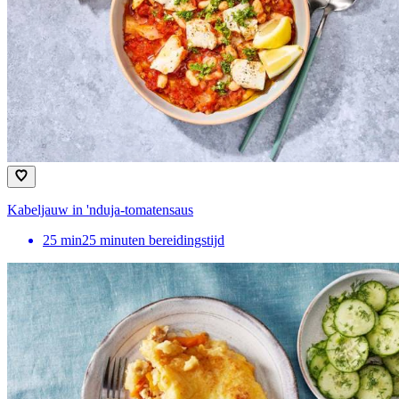
Kabeljauw in 'nduja-tomatensaus
25
min
25 minuten bereidingstijd