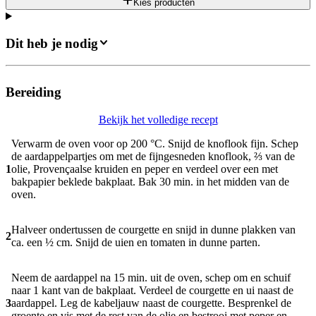
Kies producten
Dit heb je nodig
Bereiding
Bekijk het volledige recept
Verwarm de oven voor op 200 °C. Snijd de knoflook fijn. Schep
de aardappelpartjes om met de fijngesneden knoflook, ⅔ van de
1
olie, Provençaalse kruiden en peper en verdeel over een met
bakpapier beklede bakplaat. Bak 30 min. in het midden van de
oven.
Halveer ondertussen de courgette en snijd in dunne plakken van
2
ca. een ½ cm. Snijd de uien en tomaten in dunne parten.
Neem de aardappel na 15 min. uit de oven, schep om en schuif
naar 1 kant van de bakplaat. Verdeel de courgette en ui naast de
3
aardappel. Leg de kabeljauw naast de courgette. Besprenkel de
groente en vis met de rest van de olie en bestrooi met peper en