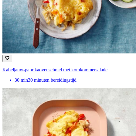
Kabeljauw-paprikaovenschotel met komkommersalade
30
min
30 minuten bereidingstijd