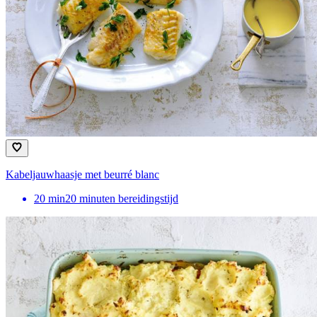
Kabeljauwhaasje met beurré blanc
20
min
20 minuten bereidingstijd