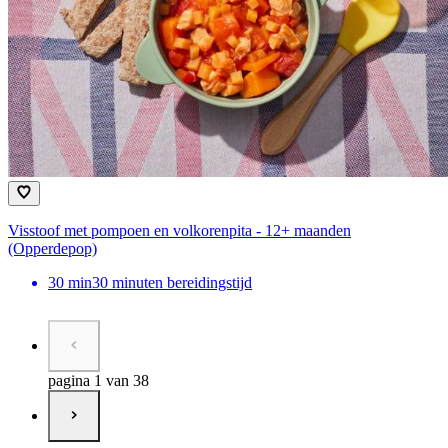
Visstoof met pompoen en volkorenpita - 12+ maanden
(Opperdepop)
30
min
30 minuten bereidingstijd
pagina 1 van 38