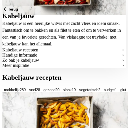
Terug
Kabeljauw
Kabeljauw is een heerlijke witvis met zacht vlees en idem smaak.
Fantastisch om te bakken en als filet te eten of om te verwerken in
een van je favoriete gerechten. Van vislasagne tot traybake: met
kabeljauw kan het allemaal.
Kabeljauw recepten
Handige informatie
Zo bak je kabeljauw
Meer inspiratie
Kabeljauw recepten
makkelijk
289
snel
28
gezond
20
slank
19
vegetarisch
2
budget
1
glute