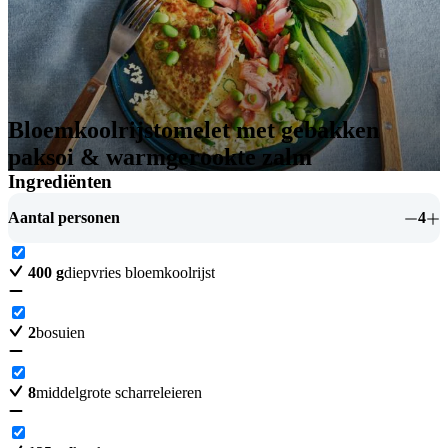
Bloemkoolrijstomelet met gebakken
paksoi & warmgerookte zalm
Ingrediënten
Aantal personen
4
400
g
diepvries bloemkoolrijst
2
bosuien
8
middelgrote scharreleieren