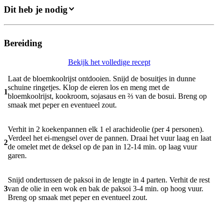
Dit heb je nodig
Bereiding
Bekijk het volledige recept
Laat de bloemkoolrijst ontdooien. Snijd de bosuitjes in dunne
schuine ringetjes. Klop de eieren los en meng met de
1
bloemkoolrijst, kookroom, sojasaus en ⅔ van de bosui. Breng op
smaak met peper en eventueel zout.
Verhit in 2 koekenpannen elk 1 el arachideolie (per 4 personen).
Verdeel het ei-mengsel over de pannen. Draai het vuur laag en laat
2
de omelet met de deksel op de pan in 12-14 min. op laag vuur
garen.
Snijd ondertussen de paksoi in de lengte in 4 parten. Verhit de rest
3
van de olie in een wok en bak de paksoi 3-4 min. op hoog vuur.
Breng op smaak met peper en eventueel zout.