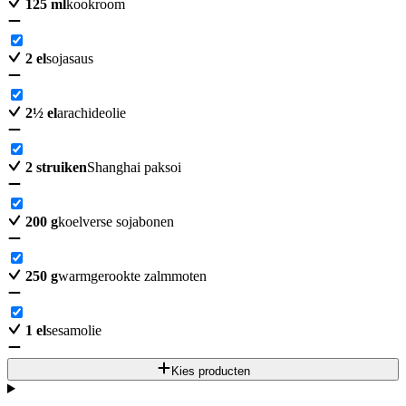
125
ml
kookroom
2
el
sojasaus
2
½
el
arachideolie
2
struiken
Shanghai paksoi
200
g
koelverse sojabonen
250
g
warmgerookte zalmmoten
1
el
sesamolie
Kies producten