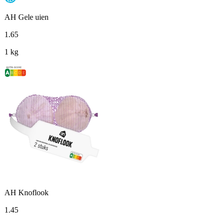
AH Gele uien
1
.
65
1 kg
AH Knoflook
1
.
45