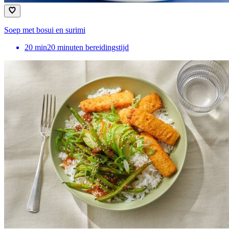
Soep met bosui en surimi
20
min
20 minuten bereidingstijd