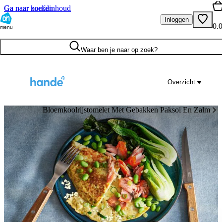
Ga naar hoofdinhoud
Ga naar zoeken
Inloggen
0.
menu
Waar ben je naar op zoek?
Overzicht
Bloemkoolrijstomelet Met Gebakken Paksoi En Zalm