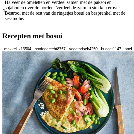
Halveer de omeletten en verdeel samen met de paksoi en
sojabonen over de borden. Verdeel de zalm in stukken erover.
4
Bestrooi met de rest van de ringetjes bosui en besprenkel met de
sesamolie.
Recepten met bosui
makkelijk
13504
hoofdgerecht
8757
vegetarisch
4250
budget
1147
snel
9