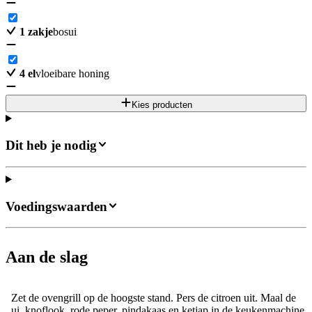
1
zakje
bosui
4
el
vloeibare honing
Kies producten
Dit heb je nodig
Voedingswaarden
Aan de slag
Zet de ovengrill op de hoogste stand. Pers de citroen uit. Maal de
ui, knoflook, rode peper, pindakaas en ketjap in de keukenmachine