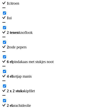
1
citroen
1
ui
2
tenen
knoflook
2
rode pepers
6
el
pindakaas met stukjes noot
4
el
ketjap manis
2
x 2 stuks
kipfilet
2
el
arachideolie