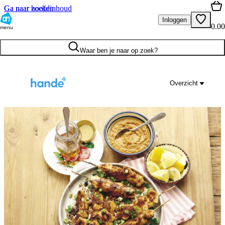
Ga naar hoofdinhoud
Ga naar zoeken
Inloggen
0.00
menu
Waar ben je naar op zoek?
Overzicht