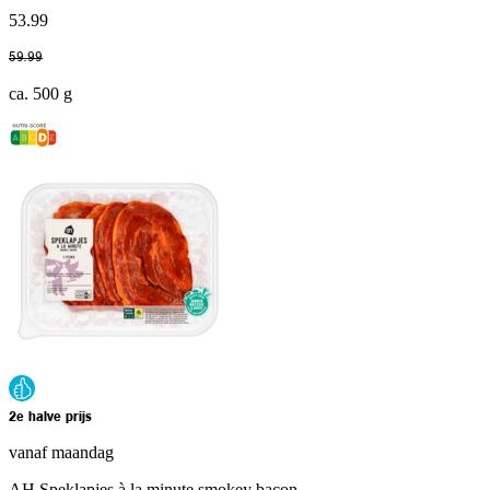
53
.
99
59
.
99
ca. 500 g
2e halve prijs
vanaf maandag
AH Speklapjes à la minute smokey bacon