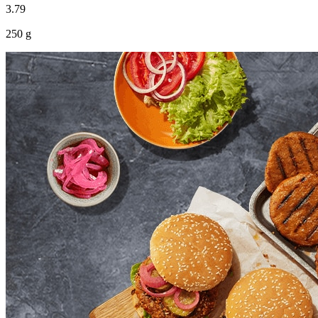
3
.
79
250 g