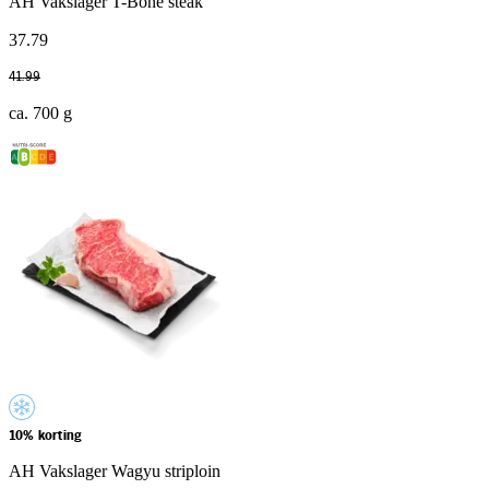
AH Vakslager T-Bone steak
37
.
79
41
.
99
ca. 700 g
10% korting
AH Vakslager Wagyu striploin