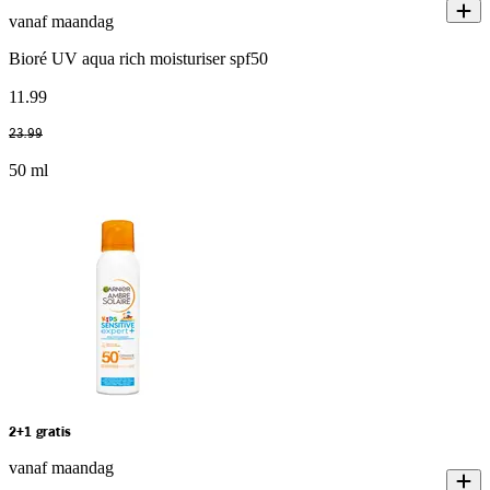
vanaf maandag
Bioré UV aqua rich moisturiser spf50
11
.
99
23
.
99
50 ml
2+1 gratis
vanaf maandag