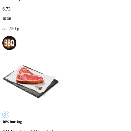
6
.
73
10
.
36
ca. 720 g
10% korting