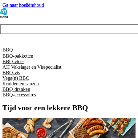
Ga naar hoofdinhoud
Ga naar zoeken
menu
BBQ
BBQ-pakketten
BBQ-vlees
AH Vakslager en Visspecialist
BBQ-vis
Vega(n) BBQ
Kruiden en sauzen
BBQ-dranken
BBQ-accessoires
Tijd voor een lekkere BBQ