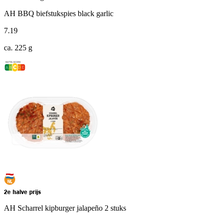
AH BBQ biefstukspies black garlic
7
.
19
ca. 225 g
2e halve prijs
AH Scharrel kipburger jalapeño 2 stuks