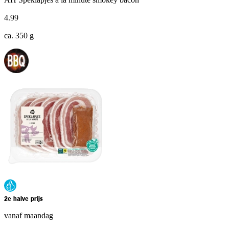
4
.
99
ca. 350 g
2e halve prijs
vanaf maandag