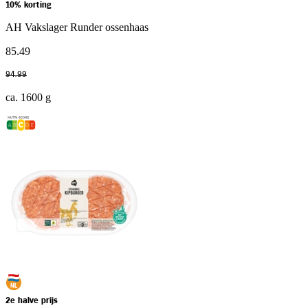
10% korting
AH Vakslager Runder ossenhaas
85
.
49
94
.
99
ca. 1600 g
2e halve prijs