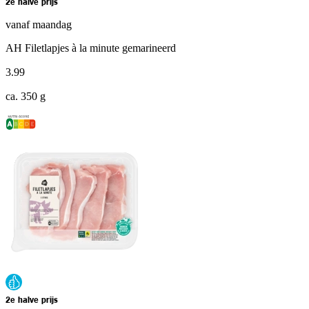
2e halve prijs
vanaf maandag
AH Filetlapjes à la minute gemarineerd
3
.
99
ca. 350 g
2e halve prijs