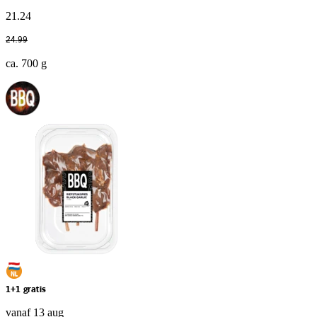
21
.
24
24
.
99
ca. 700 g
1+1 gratis
vanaf 13 aug