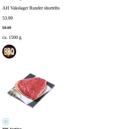
AH Vakslager Runder shortribs
53
.
99
59
.
99
ca. 1500 g