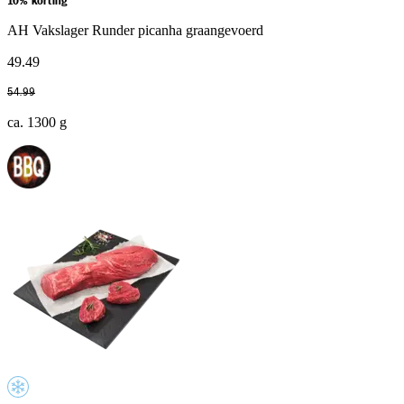
10% korting
AH Vakslager Runder picanha graangevoerd
49
.
49
54
.
99
ca. 1300 g