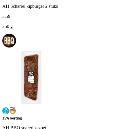
AH Scharrel kipburger 2 stuks
3
.
59
250 g
35% korting
AH BBQ spareribs zoet