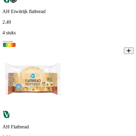
AH Eiwitrijk flatbread
2
.
49
4 stuks
AH Flatbread