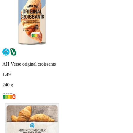
AH Verse original croissants
1
.
49
240 g