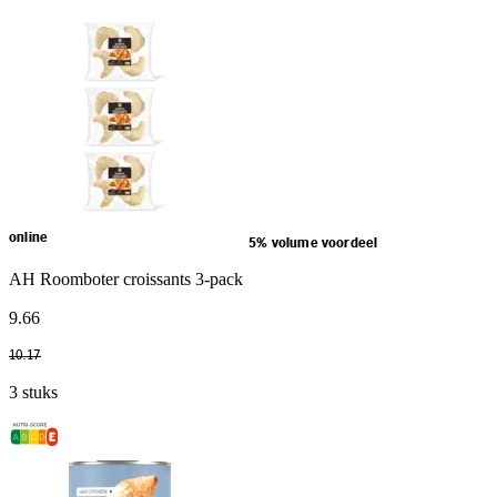
online
5% volume voordeel
AH Roomboter croissants 3-pack
9
.
66
10
.
17
3 stuks