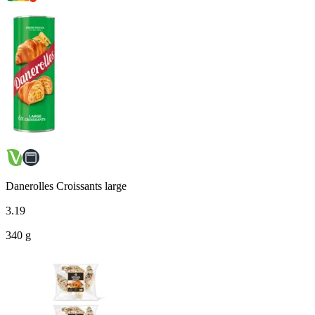
Danerolles Croissants large
3
.
19
340 g