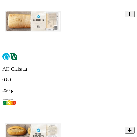
AH Ciabatta
0
.
89
250 g