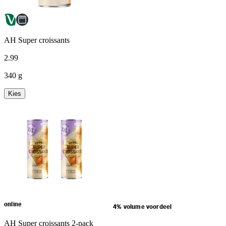
AH Super croissants
2
.
99
340 g
Kies
online
4% volume voordeel
AH Super croissants 2-pack