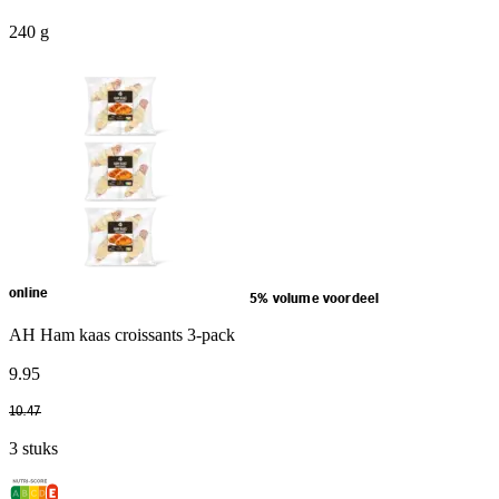
240 g
online
5% volume voordeel
AH Ham kaas croissants 3-pack
9
.
95
10
.
47
3 stuks