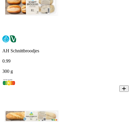
AH Schnittbroodjes
0
.
99
300 g