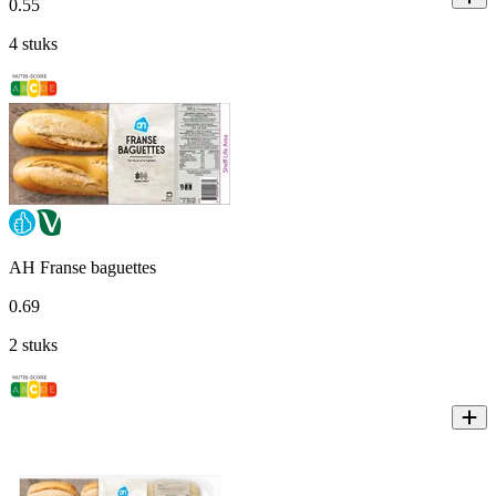
0
.
55
4 stuks
AH Franse baguettes
0
.
69
2 stuks