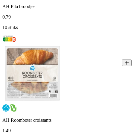
AH Pita broodjes
0
.
79
10 stuks
AH Roomboter croissants
1
.
49