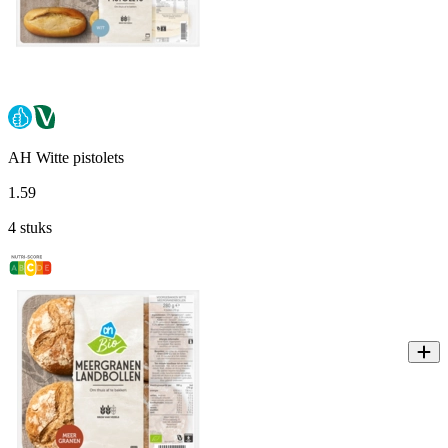
AH Witte pistolets
1
.
59
4 stuks