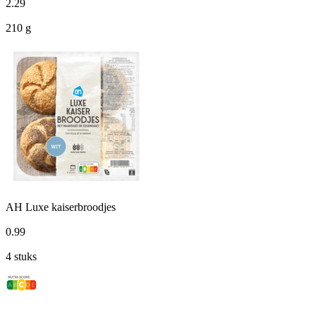
2
.
29
210 g
AH Luxe kaiserbroodjes
0
.
99
4 stuks