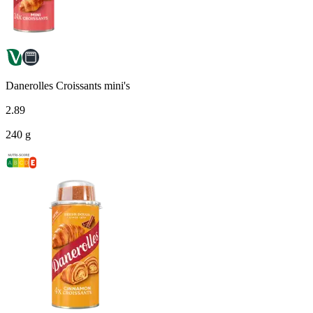
Danerolles Croissants mini's
2
.
89
240 g