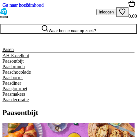
Ga naar hoofdinhoud
Ga naar zoeken
Inloggen
0.00
menu
Waar ben je naar op zoek?
Pasen
AH Excellent
Paasontbijt
Paasbrunch
Paaschocolade
Paasborrel
Paasdiner
Paasgourmet
Paasmakers
Paasdecoratie
Paasontbijt