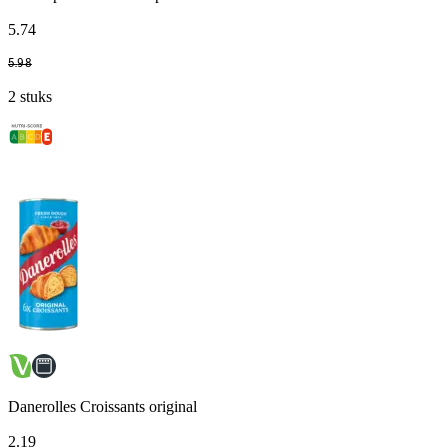
5
.
74
5
.
98
2 stuks
Danerolles Croissants original
2
.
19