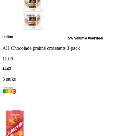
online
5% volume voordeel
AH Chocolade praline croissants 3-pack
11
.
09
11
.
67
3 stuks