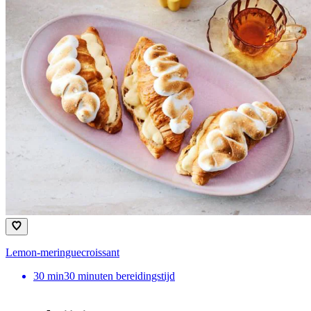
Lemon-meringuecroissant
30
min
30 minuten bereidingstijd