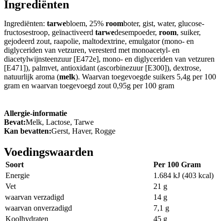
Ingrediënten
Ingrediënten:
tarwe
bloem, 25%
room
boter, gist, water, glucose-
fructosestroop, geïnactiveerd
tarwe
desempoeder,
room
, suiker,
gejodeerd zout, raapolie, maltodextrine, emulgator (mono- en
diglyceriden van vetzuren, veresterd met monoacetyl- en
diacetylwijnsteenzuur [E472e], mono- en diglyceriden van vetzuren
[E471]), palmvet, antioxidant (ascorbinezuur [E300]), dextrose,
natuurlijk aroma (
melk
). Waarvan toegevoegde suikers 5,4g per 100
gram en waarvan toegevoegd zout 0,95g per 100 gram
Allergie-informatie
Bevat:
Melk, Lactose, Tarwe
Kan bevatten:
Gerst, Haver, Rogge
Voedingswaarden
Soort
Per 100 Gram
Energie
1.684 kJ (403 kcal)
Vet
21 g
waarvan verzadigd
14 g
waarvan onverzadigd
7,1 g
Koolhydraten
45 g