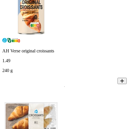
AH Verse original croissants
1
.
49
240 g