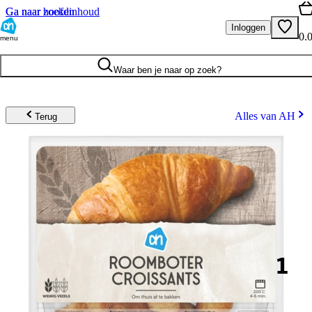
Ga naar hoofdinhoud
Ga naar zoeken
Inloggen
0.
menu
Waar ben je naar op zoek?
Alles van AH
Terug
1
.