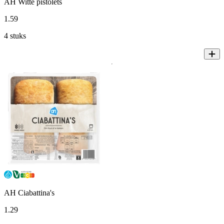
AH Witte pistolets
1
.
59
4 stuks
AH Ciabattina's
1
.
29