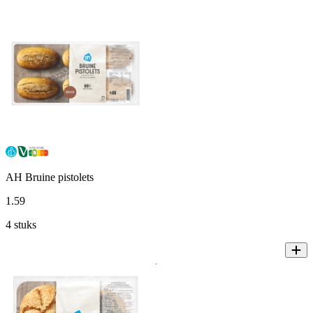
AH Bruine pistolets
1
.
59
4 stuks