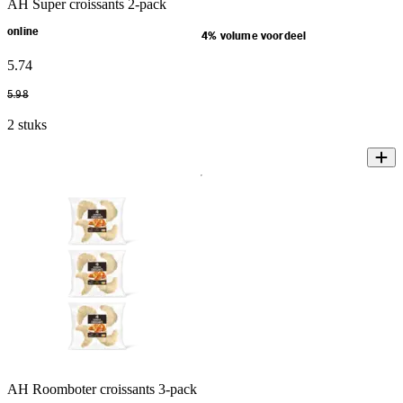
AH Super croissants 2-pack
online
4% volume voordeel
5
.
74
5
.
98
2 stuks
AH Roomboter croissants 3-pack