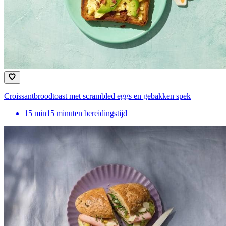
Croissantbroodtoast met scrambled eggs en gebakken spek
15
min
15 minuten bereidingstijd