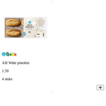
AH Witte pistolets
1
.
59
4 stuks