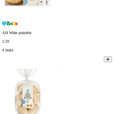
AH Witte pistolets
1
.
59
4 stuks