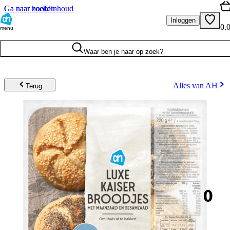
Ga naar hoofdinhoud
Ga naar zoeken
Inloggen
0.
menu
Waar ben je naar op zoek?
Alles van AH
Terug
0
.