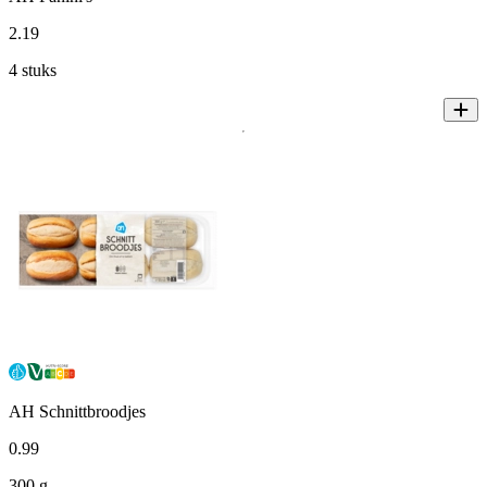
2
.
19
4 stuks
AH Schnittbroodjes
0
.
99
300 g