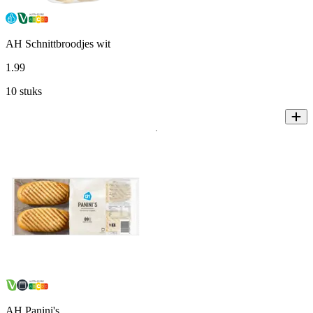
AH Schnittbroodjes wit
1
.
99
10 stuks
AH Panini's