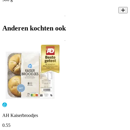
Anderen kochten ook
AH Kaiserbroodjes
0
.
55