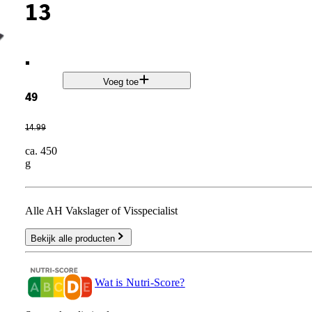
13
.
Voeg toe
49
14
.
99
ca. 450
g
Alle AH Vakslager of Visspecialist
Bekijk alle producten
Wat is Nutri-Score?