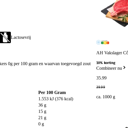
Lactosevrij
AH Vakslager Cô
ikers 0g per 100 gram en waarvan toegevoegd zout
10% korting
Combineer nu
35
.
99
39
.
99
Per 100 Gram
ca. 1000 g
1.553 kJ (376 kcal)
36 g
15 g
21 g
0 g