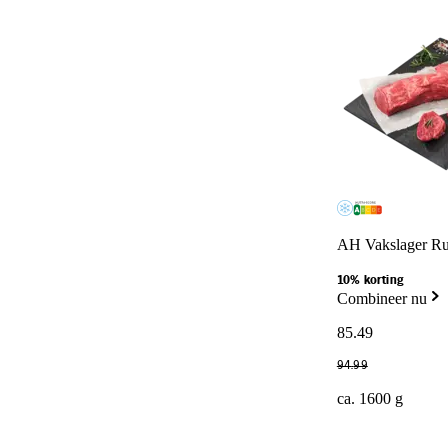
AH Vakslager Ru
10% korting
Combineer nu
85
.
49
94
.
99
ca. 1600 g