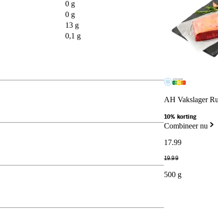
0 g
0 g
13 g
0,1 g
AH Vakslager Ru
10% korting
Combineer nu
17
.
99
19
.
99
500 g