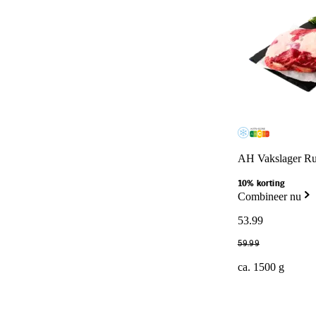
AH Vakslager Run
10% korting
Combineer nu
53
.
99
59
.
99
ca. 1500 g