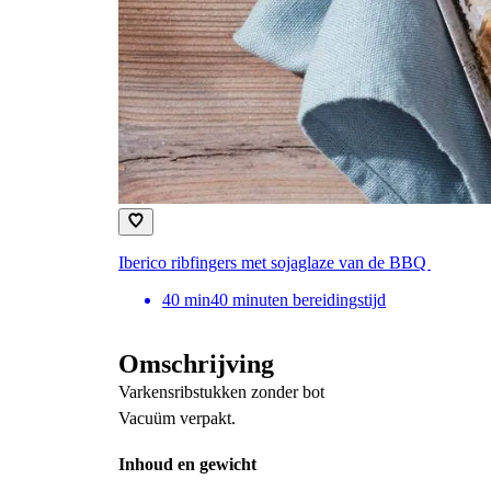
Iberico ribfingers met sojaglaze van de BBQ
40
min
40 minuten bereidingstijd
Omschrijving
Varkensribstukken zonder bot
Vacuüm verpakt.
Inhoud en gewicht