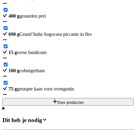
400
g
gesneden prei
690
g
Grand’Italia Sugocasa piccante in fles
15
g
verse basilicum
100
g
coburgerham
75
g
geraspte kaas voor ovengratin
Kies producten
Dit heb je nodig