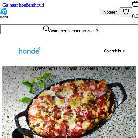
Ga naar hoofdinhoud
Ga naar zoeken
Inloggen
0.
menu
Waar ben je naar op zoek?
Overzicht
Ovenschotel Met Pasta, Groenten En Rauwe Ham