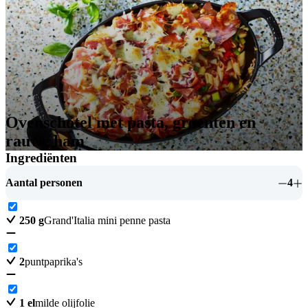
Ovenschotel met pasta, groenten en
rauwe ham
Ingrediënten
Aantal personen
4
250
g
Grand'Italia mini penne pasta
2
puntpaprika's
1
el
milde olijfolie