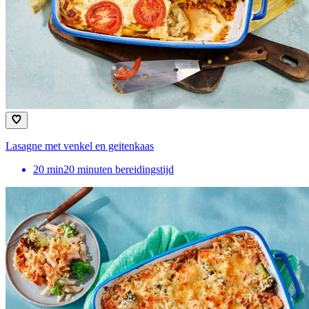
Lasagne met venkel en geitenkaas
20
min
20 minuten bereidingstijd