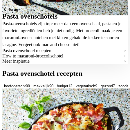
Terug
Pasta ovenschotels
Pasta-ovenschotels zijn top: meer dan een ovenschaal, pasta en je
favoriete ingrediënten heb je niet nodig. Met broccoli maak je een
macaroni-ovenschotel en met kip en gehakt de lekkerste soorten
lasagne. Vergeet ook
mac and cheese
niet!
Pasta ovenschotel recepten
How to macaroni-broccolischotel
Meer inspiratie
Pasta ovenschotel recepten
hoofdgerecht
99
makkelijk
90
budget
12
vegetarisch
9
gezond
7
zonder