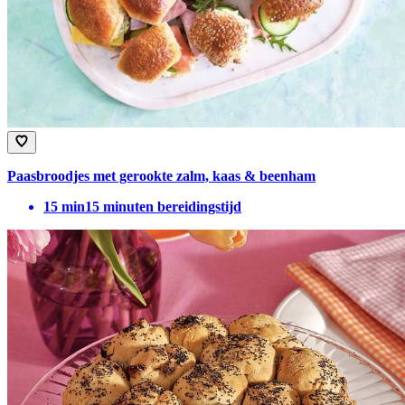
Paasbroodjes met gerookte zalm, kaas & beenham
15
min
15 minuten bereidingstijd