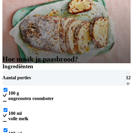
Hoe maak je paasbrood?
Ingrediënten
Aantal porties
12
100
g
ongezouten roomboter
100
ml
volle melk