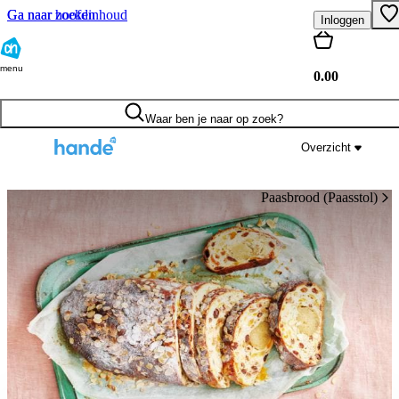
Ga naar hoofdinhoud
Ga naar zoeken
Inloggen
menu
0.00
Waar ben je naar op zoek?
Overzicht
Paasbrood (paasstol)