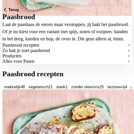
Terug
Paasbrood
Laat de paashaas de eieren maar verstoppen, jij bakt het paasbrood.
Of je nu kiest voor een variant met spijs, noten of rozijnen: handen
in het deeg, kneden en hop, de oven in. Die geur alleen al, hmm.
Paasbrood recepten
Zo bak je zoet paasbrood
Producten
Alles voor Pasen
Paasbrood recepten
makkelijk
48
vegetarisch
21
slank
1
zonder vlees/vis
25
lactosevrij
4
gl