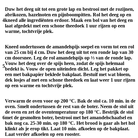
Duw het deeg uit tot een grote lap en bestrooi met de rozijnen,
abrikozen, hazelnoten en pijnboompitten. Rol het deeg op en
4
kneed alle ingrediënten erdoor. Maak een bol van het deeg en
laat afgedekt met een schone theedoek 1 uur rijzen op een
warme, tochtvrije plek.
Kneed ondertussen de amandelspijs soepel en vorm tot een rol
van 25 cm bij 4 cm. Duw het deeg uit tot een ronde lap van 30
cm doorsnee. Leg de rol amandelspijs op ⅓ van de ronde lap.
Vouw het deeg over de spijs heen, zodat de spijs helemaal
5
bedekt is. Vouw de open uiteinden dicht. Leg het pakket op
een met bakpapier beklede bakplaat. Bestuif met wat bloem,
dek losjes af met een schone theedoek en laat weer 1 uur rijzen
op een warme en tochtvrije plek.
Verwarm de oven voor op 200 °C. Bak de stol ca. 10 min. in de
oven. Smelt ondertussen de rest van de boter. Neem de stol uit
de oven en zet de oventemperatuur op 180 °C. Bestrijk de stol
6
met de gesmolten boter, bestrooi met het amandelschaafsel en
bak nog ca. 25-30 min. op 180 °C. Het brood is gaar als het hol
klinkt als je erop tikt. Laat 10 min. afkoelen op de bakplaat.
Laat verder afkoelen op een rooster.