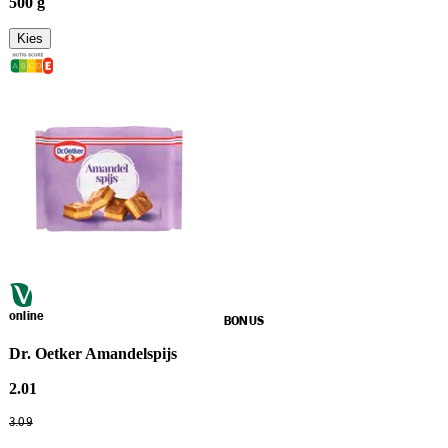
500 g
Kies
online
BONUS
Dr. Oetker Amandelspijs
2
.
01
3
.
09