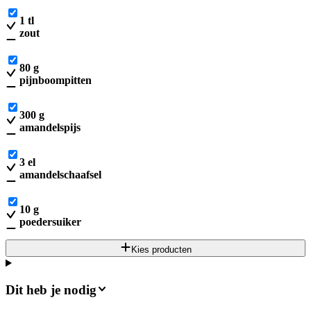
1
tl
zout
80
g
pijnboompitten
300
g
amandelspijs
3
el
amandelschaafsel
10
g
poedersuiker
Kies producten
Dit heb je nodig