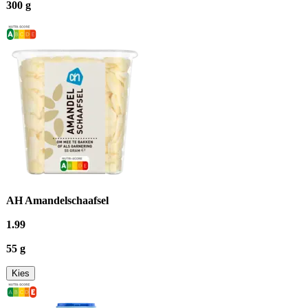
300 g
AH Amandelschaafsel
1
.
99
55 g
Kies