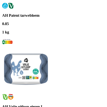
AH Patent tarwebloem
0
.
85
1 kg
AH Vrije uitloop eieren L