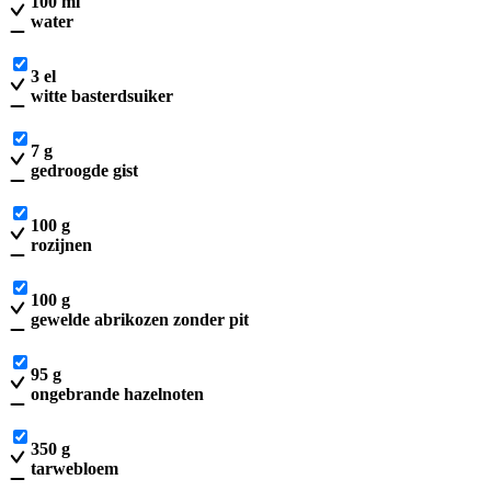
100
ml
water
3
el
witte basterdsuiker
7
g
gedroogde gist
100
g
rozijnen
100
g
gewelde abrikozen zonder pit
95
g
ongebrande hazelnoten
350
g
tarwebloem