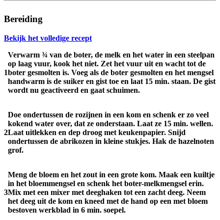
Bereiding
Bekijk het volledige recept
Verwarm ¾ van de boter, de melk en het water in een steelpan
op laag vuur, kook het niet. Zet het vuur uit en wacht tot de
1
boter gesmolten is. Voeg als de boter gesmolten en het mengsel
handwarm is de suiker en gist toe en laat 15 min. staan. De gist
wordt nu geactiveerd en gaat schuimen.
Doe ondertussen de rozijnen in een kom en schenk er zo veel
kokend water over, dat ze onderstaan. Laat ze 15 min. wellen.
2
Laat uitlekken en dep droog met keukenpapier. Snijd
ondertussen de abrikozen in kleine stukjes. Hak de hazelnoten
grof.
Meng de bloem en het zout in een grote kom. Maak een kuiltje
in het bloemmengsel en schenk het boter-melkmengsel erin.
3
Mix met een mixer met deeghaken tot een zacht deeg. Neem
het deeg uit de kom en kneed met de hand op een met bloem
bestoven werkblad in 6 min. soepel.