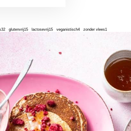
s
32
glutenvrij
15
lactosevrij
15
veganistisch
4
zonder vlees
1