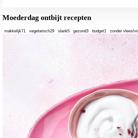
Moederdag ontbijt recepten
makkelijk
71
vegetarisch
29
slank
5
gezond
3
budget
1
zonder vlees/vi