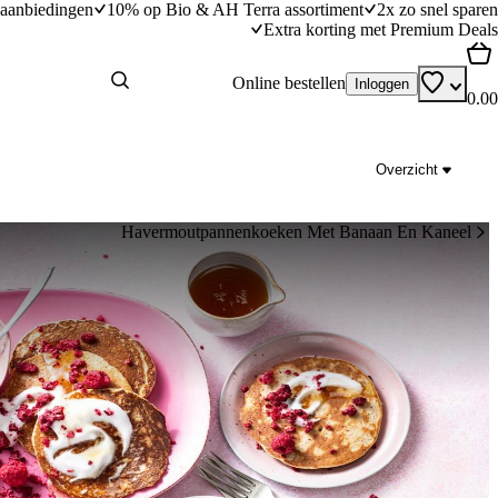
aanbiedingen
10% op Bio & AH Terra assortiment
2x zo snel sparen
Extra korting met Premium Deals
Online bestellen
Inloggen
0.00
Overzicht
Havermoutpannenkoeken Met Banaan En Kaneel