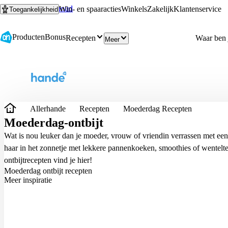
Ga naar hoofdinhoud
Ga naar zoeken
Win- en spaaracties
Winkels
Zakelijk
Klantenservice
Toegankelijkheid
Producten
Bonus
Recepten
Meer
Allerhande
Recepten
Moederdag Recepten
Moederdag-ontbijt
Wat is nou leuker dan je moeder, vrouw of vriendin verrassen met een
haar in het zonnetje met lekkere
pannenkoeken
,
smoothies
of
wentelte
ontbijtrecepten vind je hier!
Moederdag ontbijt recepten
Meer inspiratie