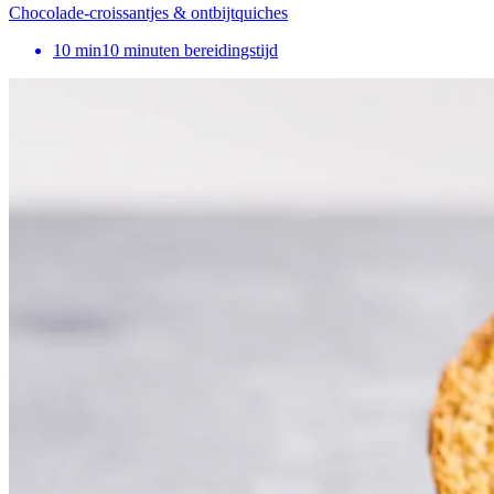
Chocolade-croissantjes & ontbijtquiches
10
min
10 minuten bereidingstijd