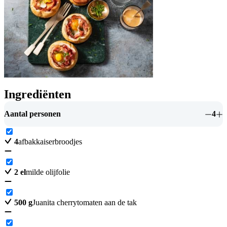
Ingrediënten
Aantal personen
4
4
afbakkaiserbroodjes
2
el
milde olijfolie
500
g
Juanita cherrytomaten aan de tak