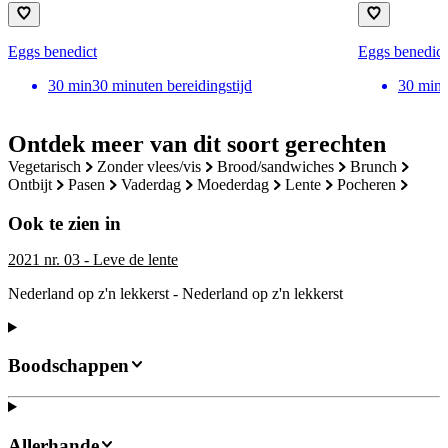
Eggs benedict
Eggs benedict
30
min
30 minuten bereidingstijd
30
min
Ontdek meer van dit soort gerechten
vegetarisch
zonder vlees/vis
brood/sandwiches
brunch
ontbijt
pasen
vaderdag
moederdag
lente
pocheren
Ook te zien in
2021 nr. 03 - Leve de lente
Nederland op z'n lekkerst - Nederland op z'n lekkerst
Boodschappen
Allerhande