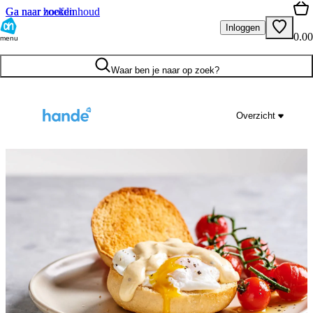
Ga naar hoofdinhoud
Ga naar zoeken
Inloggen
0.00
menu
Waar ben je naar op zoek?
Overzicht