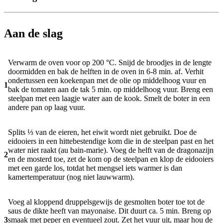
Aan de slag
Verwarm de oven voor op 200 °C. Snijd de broodjes in de lengte
doormidden en bak de helften in de oven in 6-8 min. af. Verhit
ondertussen een koekenpan met de olie op middelhoog vuur en
1
bak de tomaten aan de tak 5 min. op middelhoog vuur. Breng een
steelpan met een laagje water aan de kook. Smelt de boter in een
andere pan op laag vuur.
Splits ⅓ van de eieren, het eiwit wordt niet gebruikt. Doe de
eidooiers in een hittebestendige kom die in de steelpan past en het
water niet raakt (au bain-marie). Voeg de helft van de dragonazijn
2
en de mosterd toe, zet de kom op de steelpan en klop de eidooiers
met een garde los, totdat het mengsel iets warmer is dan
kamertemperatuur (nog niet lauwwarm).
Voeg al kloppend druppelsgewijs de gesmolten boter toe tot de
saus de dikte heeft van mayonaise. Dit duurt ca. 5 min. Breng op
3
smaak met peper en eventueel zout. Zet het vuur uit, maar hou de