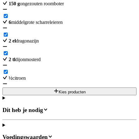
150
g
ongezouten roomboter
6
middelgrote scharreleieren
2
el
dragonazijn
2
tl
dijonmosterd
½
citroen
Kies producten
Dit heb je nodig
Voedingswaarden