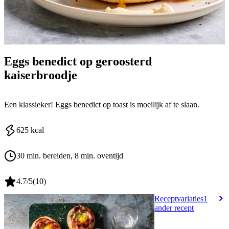
Eggs benedict op geroosterd
kaiserbroodje
Een klassieker! Eggs benedict op toast is moeilijk af te slaan.
625
kcal
30 min. bereiden
, 8 min. oventijd
4.7
/5
(
10
)
Receptvariaties
1
ander recept