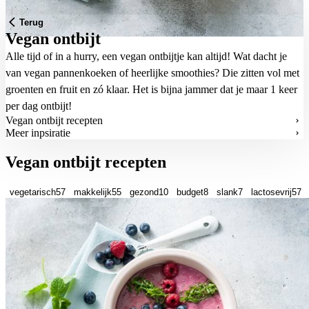
Terug
Vegan ontbijt
Alle tijd of in a hurry, een vegan ontbijtje kan altijd! Wat dacht je
van vegan pannenkoeken of heerlijke smoothies? Die zitten vol met
groenten en fruit en zó klaar. Het is bijna jammer dat je maar 1 keer
per dag ontbijt!
Vegan ontbijt recepten
Meer inpsiratie
Vegan ontbijt recepten
vegetarisch
57
makkelijk
55
gezond
10
budget
8
slank
7
lactosevrij
57