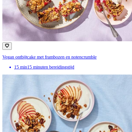
Vegan ontbijtcake met frambozen en notencrumble
15
min
15 minuten bereidingstijd