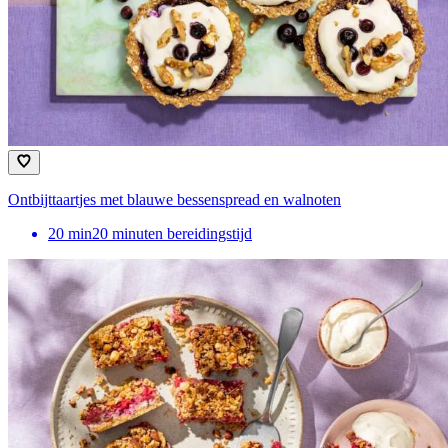
Ontbijttaartjes met blauwe bessenspread en walnoten
20
min
20 minuten bereidingstijd