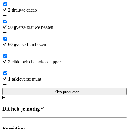
2
tl
rauwe cacao
50
g
verse blauwe bessen
60
g
verse frambozen
2
el
biologische kokossnippers
1
takje
verse munt
Kies producten
Dit heb je nodig
Bereiding