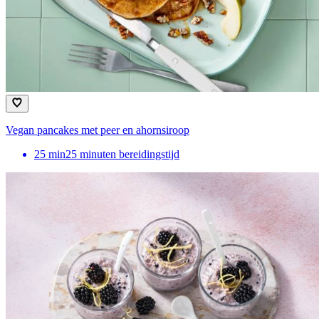
Vegan pancakes met peer en ahornsiroop
25
min
25 minuten bereidingstijd