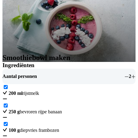
Smoothiebowl maken
Ingrediënten
Aantal personen
2
200
ml
rijstmelk
250
g
bevroren rijpe banaan
100
g
diepvries frambozen