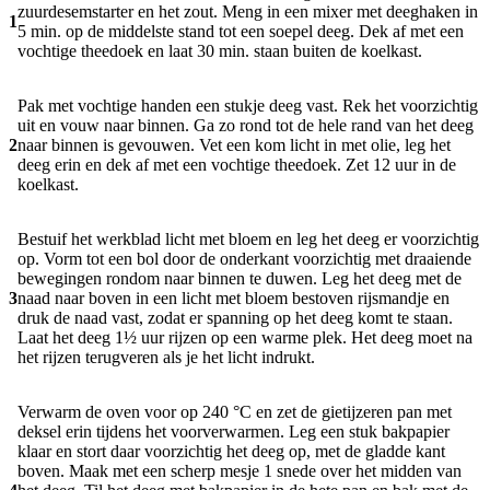
zuurdesemstarter en het zout. Meng in een mixer met deeghaken in
1
5 min. op de middelste stand tot een soepel deeg. Dek af met een
vochtige theedoek en laat 30 min. staan buiten de koelkast.
Pak met vochtige handen een stukje deeg vast. Rek het voorzichtig
uit en vouw naar binnen. Ga zo rond tot de hele rand van het deeg
2
naar binnen is gevouwen. Vet een kom licht in met olie, leg het
deeg erin en dek af met een vochtige theedoek. Zet 12 uur in de
koelkast.
Bestuif het werkblad licht met bloem en leg het deeg er voorzichtig
op. Vorm tot een bol door de onderkant voorzichtig met draaiende
bewegingen rondom naar binnen te duwen. Leg het deeg met de
3
naad naar boven in een licht met bloem bestoven rijsmandje en
druk de naad vast, zodat er spanning op het deeg komt te staan.
Laat het deeg 1½ uur rijzen op een warme plek. Het deeg moet na
het rijzen terugveren als je het licht indrukt.
Verwarm de oven voor op 240 °C en zet de gietijzeren pan met
deksel erin tijdens het voorverwarmen. Leg een stuk bakpapier
klaar en stort daar voorzichtig het deeg op, met de gladde kant
boven. Maak met een scherp mesje 1 snede over het midden van