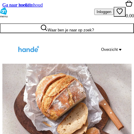
Ga naar hoofdinhoud
Ga naar zoeken
Inloggen
0.00
menu
Waar ben je naar op zoek?
Overzicht