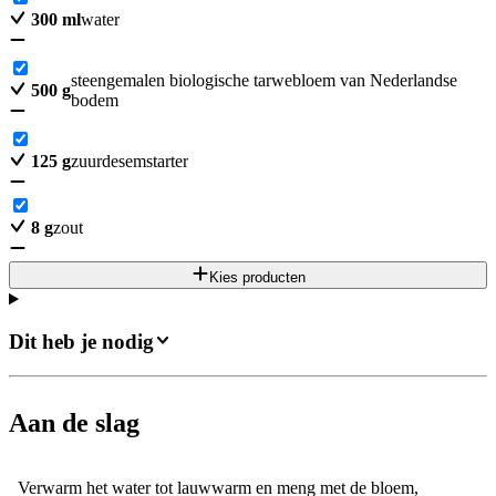
300
ml
water
steengemalen biologische tarwebloem van Nederlandse
500
g
bodem
125
g
zuurdesemstarter
8
g
zout
Kies producten
Dit heb je nodig
Aan de slag
Verwarm het water tot lauwwarm en meng met de bloem,