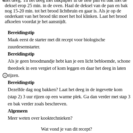
4
het deeg. Til het deeg met bakpapier in de hete pan en bak met de
deksel erop 25 min. in de oven. Haal de deksel van de pan en bak
nog 15-20 min. tot het brood lichtbruin en gaar is. Als je op de
onderkant van het brood tikt moet het hol klinken. Laat het brood
afkoelen voordat je het aansnijdt.
Bereidingstip
Maak eerst de starter met dit recept voor
biologische
zuurdesemstarter
.
Bereidingstip
Als je geen broodmandje hebt kan je een licht bebloemde, schone
theedoek in een vergiet of kom leggen en daar het deeg in laten
rijzen.
Bereidingstip
Dezelfde dag nog bakken? Laat het deeg in de ingevette kom
(stap 2) 3 uur rijzen op een warme plek. Ga dan verder met stap 3
en bak verder zoals beschreven.
Algemeen
Meer weten over
kooktechnieken
?
Wat vond je van dit recept?