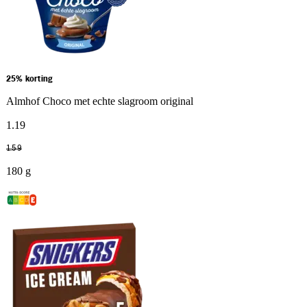
25% korting
Almhof Choco met echte slagroom original
1
.
19
1
.
59
180 g