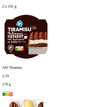
2 x 101 g
AH Tiramisu
2
.
19
170 g