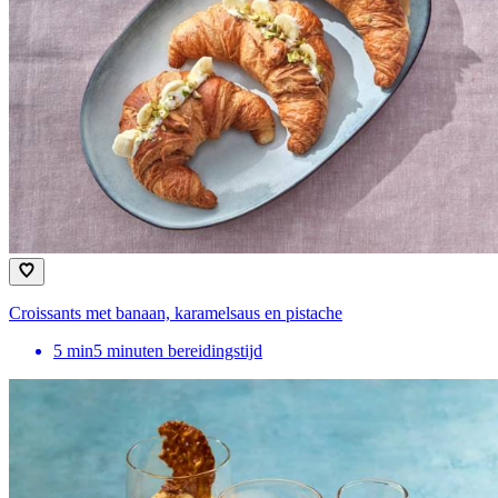
Croissants met banaan, karamelsaus en pistache
5
min
5 minuten bereidingstijd