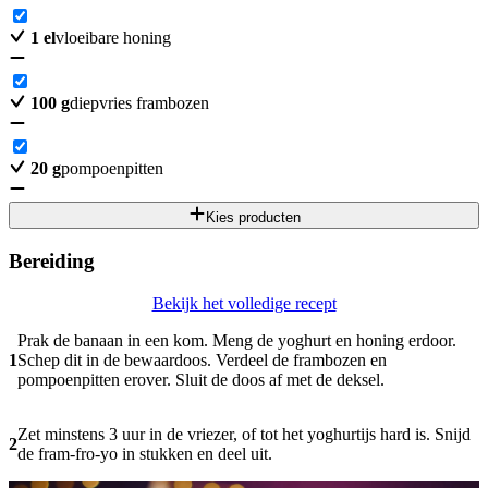
1
el
vloeibare honing
100
g
diepvries frambozen
20
g
pompoenpitten
Kies producten
Bereiding
Bekijk het volledige recept
Prak de banaan in een kom. Meng de yoghurt en honing erdoor.
1
Schep dit in de bewaardoos. Verdeel de frambozen en
pompoenpitten erover. Sluit de doos af met de deksel.
Zet minstens 3 uur in de vriezer, of tot het yoghurtijs hard is. Snijd
2
de fram-fro-yo in stukken en deel uit.