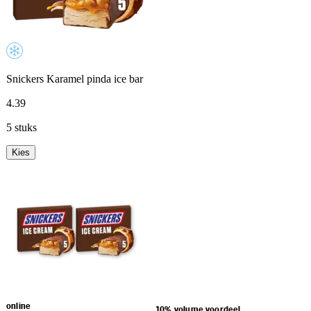
Snickers Karamel pinda ice bar
4
.
39
5 stuks
Kies
online
10% volume voordeel