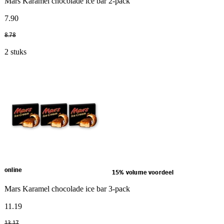
Mars Karamel chocolade ice bar 2-pack
7
.
90
8
.
78
2 stuks
online
15% volume voordeel
Mars Karamel chocolade ice bar 3-pack
11
.
19
13
.
17