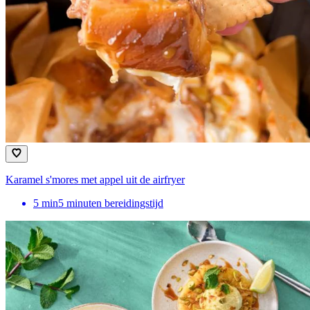
Karamel s'mores met appel uit de airfryer
5
min
5 minuten bereidingstijd