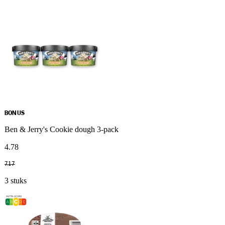
BONUS
Ben & Jerry's Cookie dough 3-pack
4
.
78
7
.
17
3 stuks