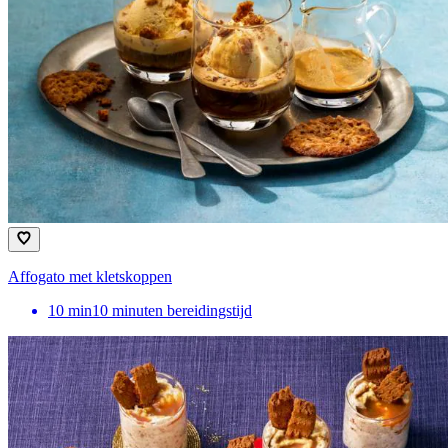
Affogato met kletskoppen
10
min
10 minuten bereidingstijd