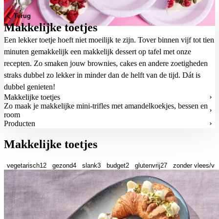
Terug
Makkelijke toetjes
Een lekker toetje hoeft niet moeilijk te zijn. Tover binnen vijf tot tien
minuten gemakkelijk een makkelijk dessert op tafel met onze
recepten. Zo smaken jouw brownies, cakes en andere zoetigheden
straks dubbel zo lekker in minder dan de helft van de tijd. Dát is
dubbel genieten!
Makkelijke toetjes
Zo maak je makkelijke mini-trifles met amandelkoekjes, bessen en
room
Producten
Makkelijke toetjes
vegetarisch
12
gezond
4
slank
3
budget
2
glutenvrij
27
zonder vlees/vi