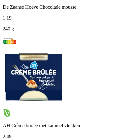
De Zaanse Hoeve Chocolade mousse
1
.
19
240 g
AH Crème brulée met karamel vlokken
2
.
49