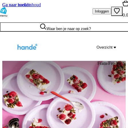
Ga naar hoofdinhoud
Ga naar zoeken
Inloggen
0.
menu
Waar ben je naar op zoek?
Overzicht
Fram-Fro-Yo