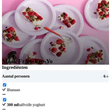
Maak Fram-Fro-Yo
Ingrediënten
Aantal personen
6
1
banaan
300
ml
halfvolle yoghurt