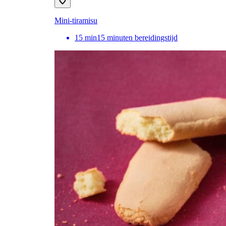
Mini-tiramisu
15
min
15 minuten bereidingstijd