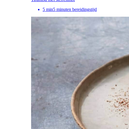
5
min
5 minuten bereidingstijd