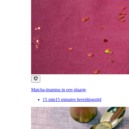
Matcha-tiramisu in een glaasje
15
min
15 minuten bereidingstijd