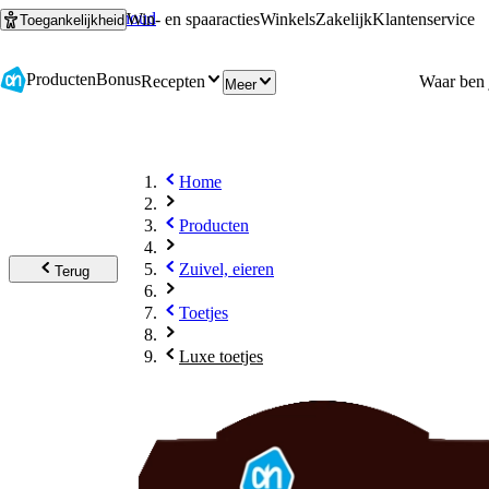
Ga naar hoofdinhoud
Ga naar zoeken
Win- en spaaracties
Winkels
Zakelijk
Klantenservice
Toegankelijkheid
Producten
Bonus
Recepten
Meer
Home
Producten
Zuivel, eieren
Terug
Toetjes
Luxe toetjes