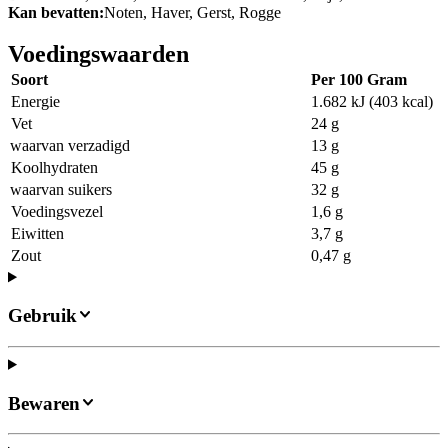
Kan bevatten:
Noten, Haver, Gerst, Rogge
Voedingswaarden
Soort
Per 100 Gram
Energie
1.682 kJ (403 kcal)
Vet
24 g
waarvan verzadigd
13 g
Koolhydraten
45 g
waarvan suikers
32 g
Voedingsvezel
1,6 g
Eiwitten
3,7 g
Zout
0,47 g
Gebruik
Bewaren