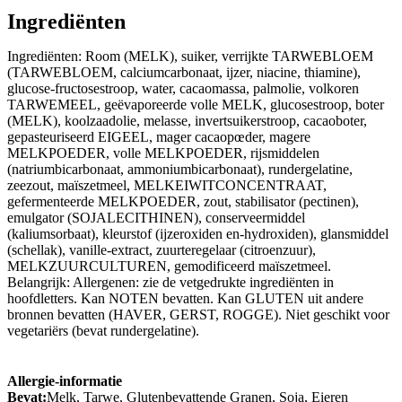
Ingrediënten
Ingrediënten: Room (MELK), suiker, verrijkte TARWEBLOEM
(TARWEBLOEM, calciumcarbonaat, ijzer, niacine, thiamine),
glucose-fructosestroop, water, cacaomassa, palmolie, volkoren
TARWEMEEL, geëvaporeerde volle MELK, glucosestroop, boter
(MELK), koolzaadolie, melasse, invertsuikerstroop, cacaoboter,
gepasteuriseerd EIGEEL, mager cacaopœder, magere
MELKPOEDER, volle MELKPOEDER, rijsmiddelen
(natriumbicarbonaat, ammoniumbicarbonaat), rundergelatine,
zeezout, maïszetmeel, MELKEIWITCONCENTRAAT,
gefermenteerde MELKPOEDER, zout, stabilisator (pectinen),
emulgator (SOJALECITHINEN), conserveermiddel
(kaliumsorbaat), kleurstof (ijzeroxiden en-hydroxiden), glansmiddel
(schellak), vanille-extract, zuurteregelaar (citroenzuur),
MELKZUURCULTUREN, gemodificeerd maïszetmeel.
Belangrijk: Allergenen: zie de vetgedrukte ingrediënten in
hoofdletters. Kan NOTEN bevatten. Kan GLUTEN uit andere
bronnen bevatten (HAVER, GERST, ROGGE). Niet geschikt voor
vegetariërs (bevat rundergelatine).
Allergie-informatie
Bevat:
Melk, Tarwe, Glutenbevattende Granen, Soja, Eieren