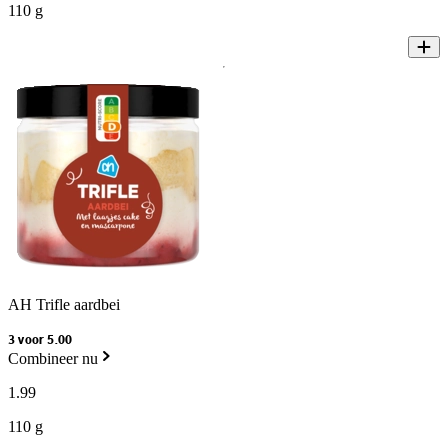
110 g
AH Trifle aardbei
3 voor 5.00
Combineer nu
1
.
99
110 g