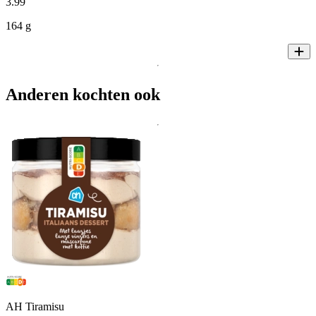
3
.
99
164 g
Anderen kochten ook
AH Tiramisu