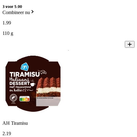
3 voor 5.00
Combineer nu
1
.
99
110 g
AH Tiramisu
2
.
19