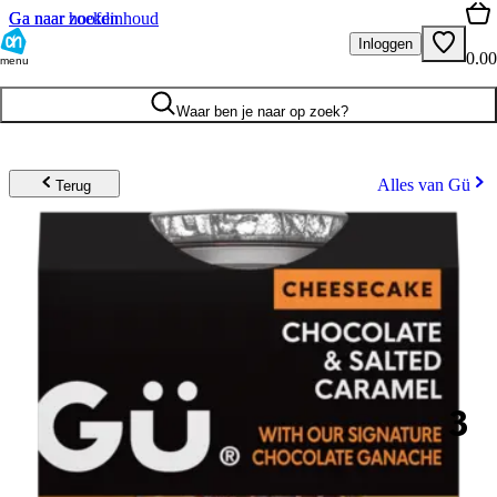
Ga naar hoofdinhoud
Ga naar zoeken
Inloggen
0.00
menu
Waar ben je naar op zoek?
Alles van Gü
Terug
3
.