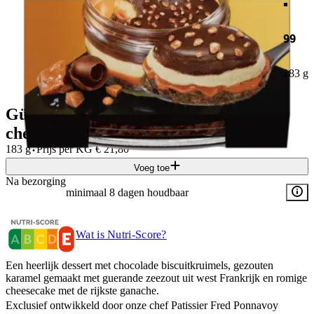
99
183 g
Gü Chocolate & salted caramel
cheesecake
·
183 g
Prijs per
KG
€
21,80
Voeg toe
Na bezorging
minimaal 8 dagen houdbaar
Wat is Nutri-Score?
Een heerlijk dessert met chocolade biscuitkruimels, gezouten
karamel gemaakt met guerande zeezout uit west Frankrijk en romige
cheesecake met de rijkste ganache.
Exclusief ontwikkeld door onze chef Patissier Fred Ponnavoy