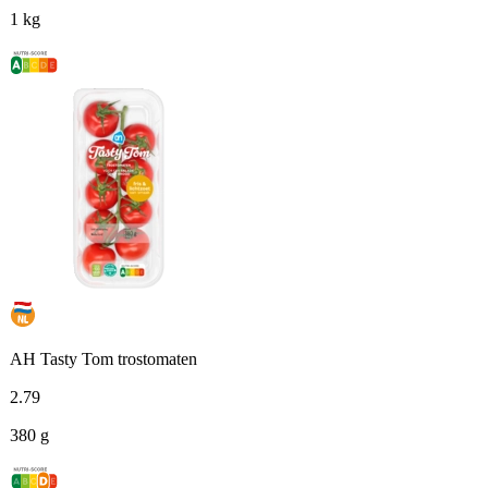
1 kg
AH Tasty Tom trostomaten
2
.
79
380 g