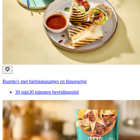
Burrito's met biefstukpuntjes en limoenrijst
30
min
30 minuten bereidingstijd