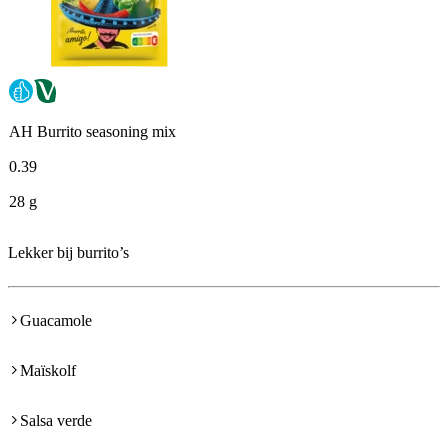
AH Burrito seasoning mix
0
.
39
28 g
Lekker bij burrito’s
Guacamole
Maïskolf
Salsa verde