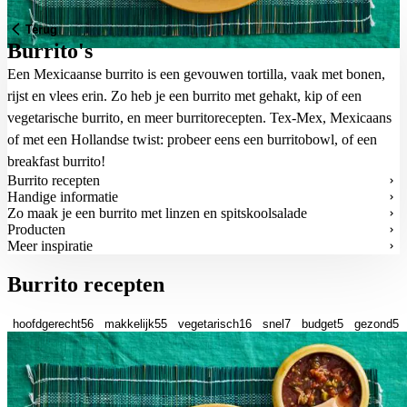
Terug
Burrito's
Een Mexicaanse burrito is een gevouwen tortilla, vaak met bonen,
rijst en vlees erin. Zo heb je een burrito met gehakt, kip of een
vegetarische burrito, en meer burritorecepten. Tex-Mex, Mexicaans
of met een Hollandse twist: probeer eens een burritobowl, of een
breakfast burrito!
Burrito recepten
Handige informatie
Zo maak je een burrito met linzen en spitskoolsalade
Producten
Meer inspiratie
Burrito recepten
hoofdgerecht
56
makkelijk
55
vegetarisch
16
snel
7
budget
5
gezond
5