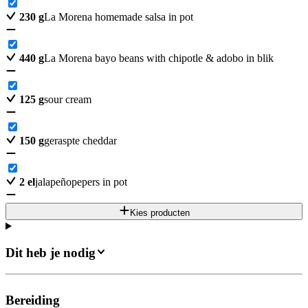
230
g
La Morena homemade salsa in pot
440
g
La Morena bayo beans with chipotle & adobo in blik
125
g
sour cream
150
g
geraspte cheddar
2
el
jalapeñopepers in pot
Kies producten
Dit heb je nodig
Bereiding