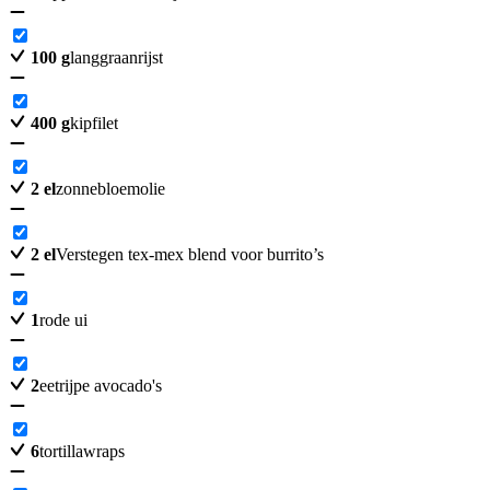
100
g
langgraanrijst
400
g
kipfilet
2
el
zonnebloemolie
2
el
Verstegen tex-mex blend voor burrito’s
1
rode ui
2
eetrijpe avocado's
6
tortillawraps