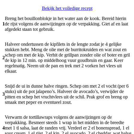
Bekijk het volledige recept
Breng het bouillonblokje in het water aan de kook. Bereid hierin
1
de rijst volgens de aanwijzingen op de verpakking. Giet af en laat
afgedekt staan tot gebruik.
Halveer ondertussen de kipfilets in de lengte zodat je 4 gelijke
stukken hebt. Meng de olie met de burritokruiden en wat zout en
schep om met de kip. Verhit de grillpan zonder olie of boter en gril
2
de kip in 12 min. op middelhoog vuur goudbruin en gaar. Keer
regelmatig. Neem uit de pan en trek met 2 vorken het vlees uit
elkaar.
Snijd de ui in dunne halve ringen. Schep om met 2 el vocht (per 6
stuks) uit de pot jalapeno’s. Halveer de avocado’s, verwijder de
3
pitten en schep het vruchtvlees uit de schil. Prak grof en breng op
smaak met peper en eventueel zout.
Verwarm de tortillawraps volgens de aanwijzingen op de
verpakking. Besmeer steeds 1 wrap in het midden in de breedte
4
met 1 tl salsa, laat de randen vrij. Verdeel er 2 el bonenspread, 1 el
sour cream, 1 el rijst, 2 el kip, 2 el avocado, 2 el cheddar, wat halve