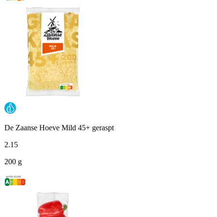
De Zaanse Hoeve Mild 45+ geraspt
2
.
15
200 g