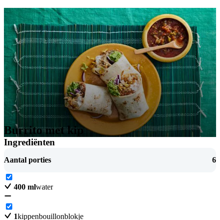
Burrito met kip
Ingrediënten
Aantal porties
6
400
ml
water
1
kippenbouillonblokje