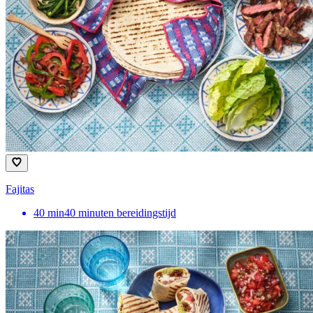
Fajitas
40
min
40 minuten bereidingstijd