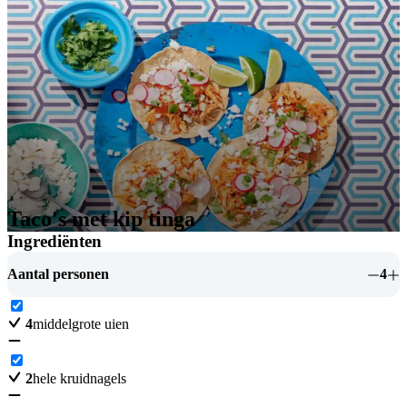
Taco's met kip tinga
Ingrediënten
Aantal personen
4
4
middelgrote uien
2
hele kruidnagels