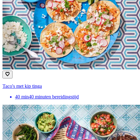
Taco's met kip tinga
40
min
40 minuten bereidingstijd