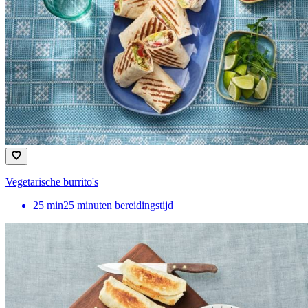
Vegetarische burrito's
25
min
25 minuten bereidingstijd