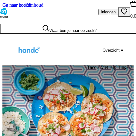
Ga naar hoofdinhoud
Ga naar zoeken
Inloggen
0.
menu
Waar ben je naar op zoek?
Overzicht
Taco's Met Kip Tinga