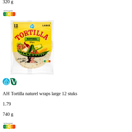
320 g
AH Tortilla naturel wraps large 12 stuks
1
.
79
740 g