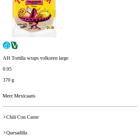
AH Tortilla wraps volkoren large
0
.
95
370 g
Meer Mexicaans
Chili Con Carne
Quesadilla