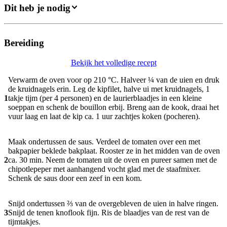
Dit heb je nodig
Bereiding
Bekijk het volledige recept
Verwarm de oven voor op 210 °C. Halveer ¼ van de uien en druk
de kruidnagels erin. Leg de kipfilet, halve ui met kruidnagels, 1
1
takje tijm (per 4 personen) en de laurierblaadjes in een kleine
soeppan en schenk de bouillon erbij. Breng aan de kook, draai het
vuur laag en laat de kip ca. 1 uur zachtjes koken (pocheren).
Maak ondertussen de saus. Verdeel de tomaten over een met
bakpapier beklede bakplaat. Rooster ze in het midden van de oven
2
ca. 30 min. Neem de tomaten uit de oven en pureer samen met de
chipotlepeper met aanhangend vocht glad met de staafmixer.
Schenk de saus door een zeef in een kom.
Snijd ondertussen ⅔ van de overgebleven de uien in halve ringen.
3
Snijd de tenen knoflook fijn. Ris de blaadjes van de rest van de
tijmtakjes.