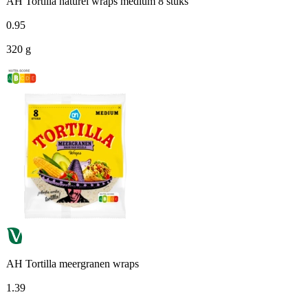
AH Tortilla naturel wraps medium 8 stuks
0
.
95
320 g
AH Tortilla meergranen wraps
1
.
39