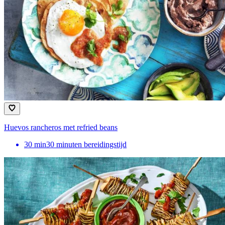
Huevos rancheros met refried beans
30
min
30 minuten bereidingstijd