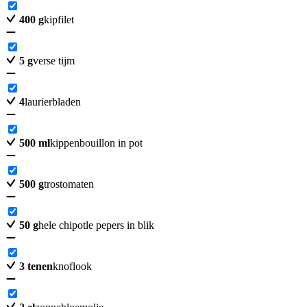
400
g
kipfilet
5
g
verse tijm
4
laurierbladen
500
ml
kippenbouillon in pot
500
g
trostomaten
50
g
hele chipotle pepers in blik
3
tenen
knoflook