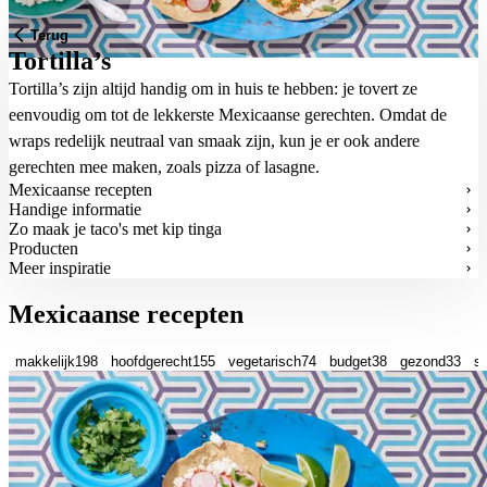
Terug
Tortilla’s
Tortilla’s zijn altijd handig om in huis te hebben: je tovert ze
eenvoudig om tot de lekkerste Mexicaanse gerechten. Omdat de
wraps redelijk neutraal van smaak zijn, kun je er ook andere
gerechten mee maken, zoals
pizza
of
lasagne
.
Mexicaanse recepten
Handige informatie
Zo maak je taco's met kip tinga
Producten
Meer inspiratie
Mexicaanse recepten
makkelijk
198
hoofdgerecht
155
vegetarisch
74
budget
38
gezond
33
sn