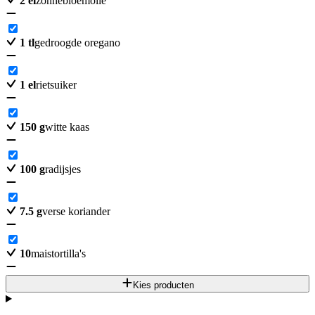
2
el
zonnebloemolie
1
tl
gedroogde oregano
1
el
rietsuiker
150
g
witte kaas
100
g
radijsjes
7.5
g
verse koriander
10
maistortilla's
Kies producten