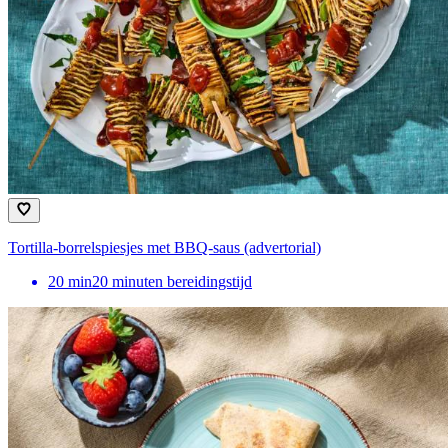
Tortilla-borrelspiesjes met BBQ-saus (advertorial)
20
min
20 minuten bereidingstijd