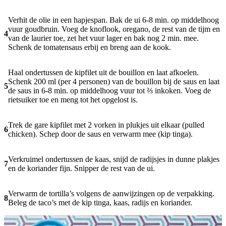
Verhit de olie in een hapjespan. Bak de ui 6-8 min. op middelhoog
vuur goudbruin. Voeg de knoflook, oregano, de rest van de tijm en
4
van de laurier toe, zet het vuur lager en bak nog 2 min. mee.
Schenk de tomatensaus erbij en breng aan de kook.
Haal ondertussen de kipfilet uit de bouillon en laat afkoelen.
Schenk 200 ml (per 4 personen) van de bouillon bij de saus en laat
5
de saus in 6-8 min. op middelhoog vuur tot ⅔ inkoken. Voeg de
rietsuiker toe en meng tot het opgelost is.
Trek de gare kipfilet met 2 vorken in plukjes uit elkaar (pulled
6
chicken). Schep door de saus en verwarm mee (kip tinga).
Verkruimel ondertussen de kaas, snijd de radijsjes in dunne plakjes
7
en de koriander fijn. Snipper de rest van de ui.
Verwarm de tortilla’s volgens de aanwijzingen op de verpakking.
8
Beleg de taco’s met de kip tinga, kaas, radijs en koriander.