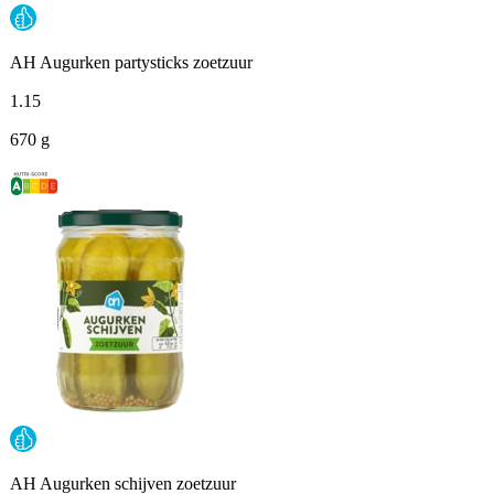
AH Augurken partysticks zoetzuur
1
.
15
670 g
AH Augurken schijven zoetzuur