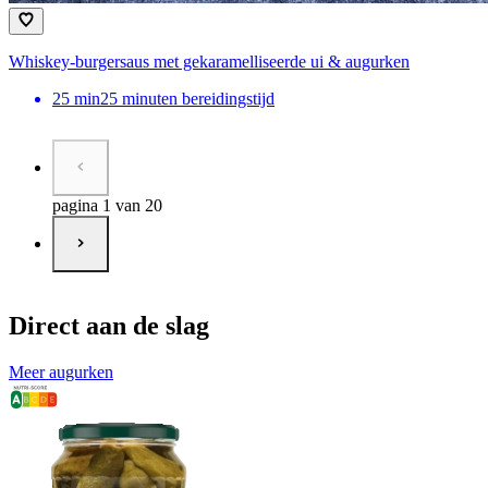
Whiskey-burgersaus met gekaramelliseerde ui & augurken
25
min
25 minuten bereidingstijd
pagina 1 van 20
Direct aan de slag
Meer augurken