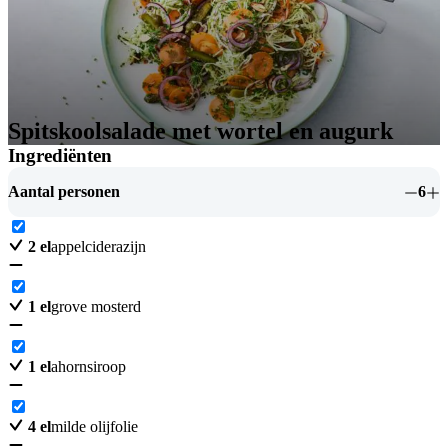
Spitskoolsalade met wortel en augurk
Ingrediënten
Aantal personen
6
2
el
appelciderazijn
1
el
grove mosterd
1
el
ahornsiroop
4
el
milde olijfolie