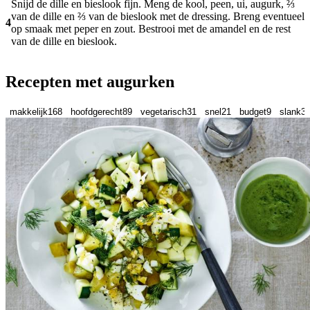
Snijd de dille en bieslook fijn. Meng de kool, peen, ui, augurk, ⅔
van de dille en ⅔ van de bieslook met de dressing. Breng eventueel
4
op smaak met peper en zout. Bestrooi met de amandel en de rest
van de dille en bieslook.
Recepten met augurken
makkelijk
168
hoofdgerecht
89
vegetarisch
31
snel
21
budget
9
slank
3