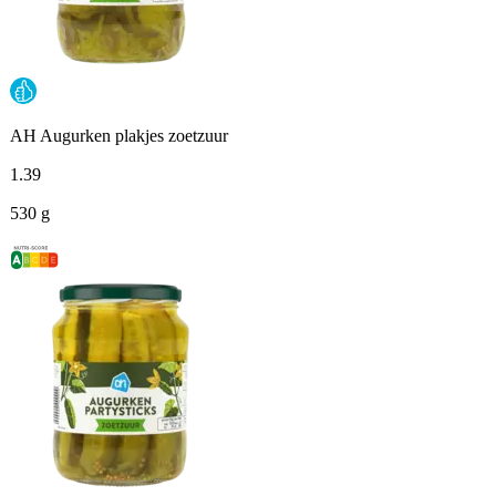
AH Augurken plakjes zoetzuur
1
.
39
530 g