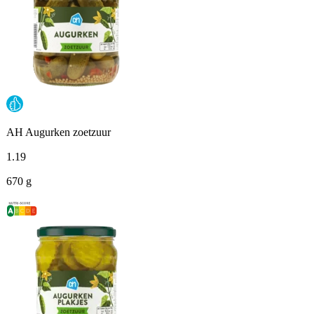
AH Augurken zoetzuur
1
.
19
670 g