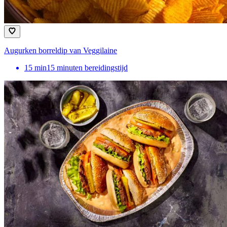
Augurken borreldip van Veggilaine
15
min
15 minuten bereidingstijd