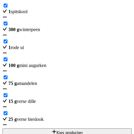
1
spitskool
300
g
winterpeen
1
rode ui
100
g
mini augurken
75
g
amandelen
15
g
verse dille
25
g
verse bieslook
Kies producten