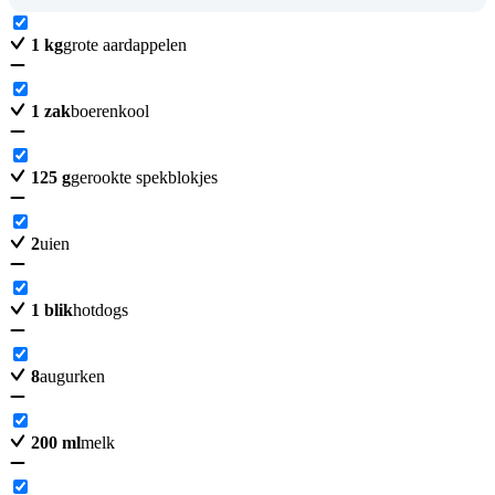
1
kg
grote aardappelen
1
zak
boerenkool
125
g
gerookte spekblokjes
2
uien
1
blik
hotdogs
8
augurken
200
ml
melk