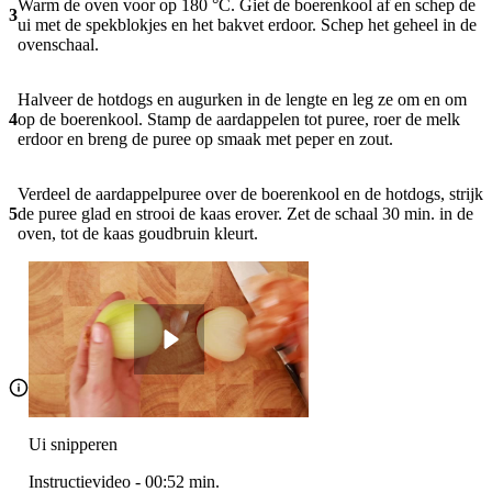
Warm de oven voor op 180 °C. Giet de boerenkool af en schep de
3
ui met de spekblokjes en het bakvet erdoor. Schep het geheel in de
ovenschaal.
Halveer de hotdogs en augurken in de lengte en leg ze om en om
4
op de boerenkool. Stamp de aardappelen tot puree, roer de melk
erdoor en breng de puree op smaak met peper en zout.
Verdeel de aardappelpuree over de boerenkool en de hotdogs, strijk
5
de puree glad en strooi de kaas erover. Zet de schaal 30 min. in de
oven, tot de kaas goudbruin kleurt.
Ui snipperen
Instructievideo
-
00:52
min.