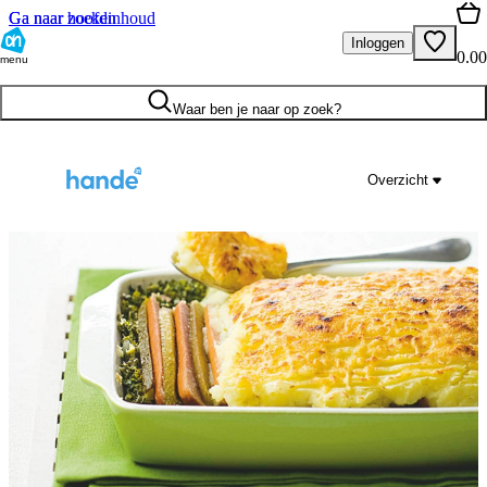
Ga naar hoofdinhoud
Ga naar zoeken
Inloggen
0.00
menu
Waar ben je naar op zoek?
Overzicht