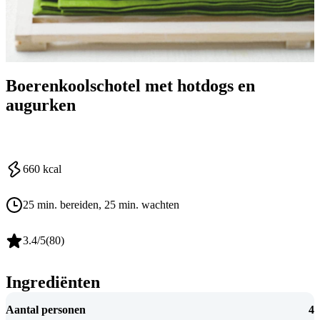
Boerenkoolschotel met hotdogs en
augurken
660
kcal
25 min. bereiden
, 25 min. wachten
3.4
/5
(
80
)
Ingrediënten
Aantal personen
4