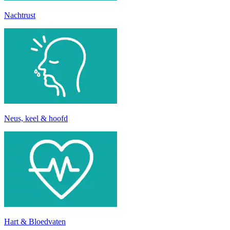
Nachtrust
Neus, keel & hoofd
Hart & Bloedvaten