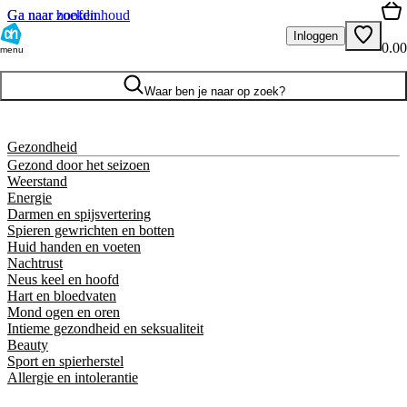
Ga naar hoofdinhoud
Ga naar zoeken
Inloggen
0.00
menu
Waar ben je naar op zoek?
Gezondheid
Gezond door het seizoen
Weerstand
Energie
Darmen en spijsvertering
Spieren gewrichten en botten
Huid handen en voeten
Nachtrust
Neus keel en hoofd
Hart en bloedvaten
Mond ogen en oren
Intieme gezondheid en seksualiteit
Beauty
Sport en spierherstel
Allergie en intolerantie