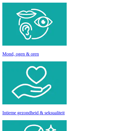
Mond, ogen & oren
Intieme gezondheid & seksualiteit