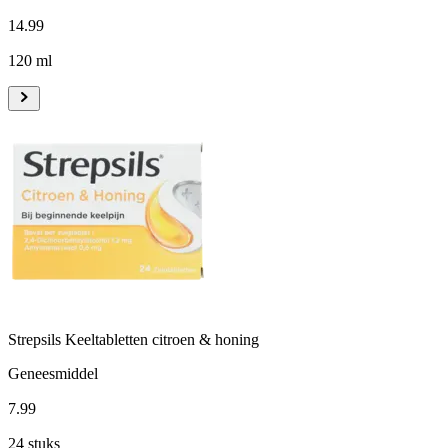
14
.
99
120 ml
Strepsils Keeltabletten citroen & honing
Geneesmiddel
7
.
99
24 stuks