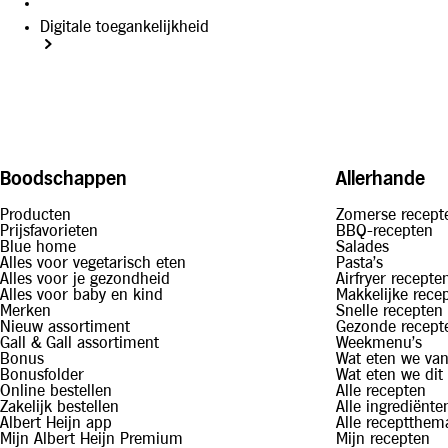
Digitale toegankelijkheid
Boodschappen
Allerhande
Producten
Zomerse recept
Prijsfavorieten
BBQ-recepten
Blue home
Salades
Alles voor vegetarisch eten
Pasta's
Alles voor je gezondheid
Airfryer recepte
Alles voor baby en kind
Makkelijke rece
Merken
Snelle recepten
Nieuw assortiment
Gezonde recept
Gall & Gall assortiment
Weekmenu's
Bonus
Wat eten we va
Bonusfolder
Wat eten we dit
Online bestellen
Alle recepten
Zakelijk bestellen
Alle ingrediënte
Albert Heijn app
Alle receptthem
Mijn Albert Heijn Premium
Mijn recepten