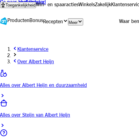
Ga naar hoofdinhoud
Ga naar zoeken
Ga naar chat venster
Win- en spaaracties
Winkels
Zakelijk
Klantenservi
Toegankelijkheid
Producten
Bonus
Recepten
Meer
Klantenservice
Over Albert Heijn
Alles over Albert Heijn en duurzaamheid
Alles over Steijn van Albert Heijn