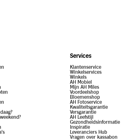
Services
en
Klantenservice
Winkelservices
Winkels
AH Mobiel
n
Mijn AH Miles
pten
Voordeelshop
Bloemenshop
en
AH Fotoservice
Kwaliteitsgarantie
ndaag?
Versgarantie
 weekend?
AH Leefstijl
Gezondheidsinformatie
n
Inspiratie
a's
Leveranciers Hub
Vragen over kassabon