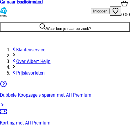
Ga naar hoofdinhoud
Ga naar zoeken
Ga naar chat venster
Inloggen
0.00
menu
Waar ben je naar op zoek?
Klantenservice
Over Albert Heijn
Prijsfavorieten
Dubbele Koopzegels sparen met AH Premium
Korting met AH Premium