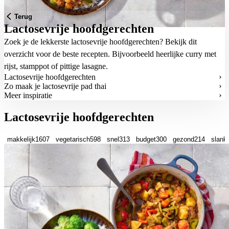
Terug
Lactosevrije hoofdgerechten
Zoek je de lekkerste lactosevrije hoofdgerechten? Bekijk dit
overzicht voor de beste recepten. Bijvoorbeeld heerlijke curry met
rijst, stamppot of pittige lasagne.
Lactosevrije hoofdgerechten
Zo maak je lactosevrije pad thai
Meer inspiratie
Lactosevrije hoofdgerechten
makkelijk
1607
vegetarisch
598
snel
313
budget
300
gezond
214
slank