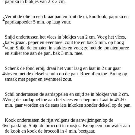
paprika in blokjes van 2 x 2 cm.
Verhit de olie in een braadpan en fruit de ui, knoflook, paprika en
2
paprikapoeder 5 min. op laag vuur.
Snijd ondertussen het vlees in blokjes van 2 cm. Voeg het vlees,
karwijzaad, peper en eventueel zout toe en bak 5 min. op hoog
3
vuur. Snijd de tomaten in stukjes en voeg ze met de tomatenpuree
en suiker toe aan de pan, bak 3 min. mee.
Schenk de fond erbij, draai het vuur laag en laat in 2 uur gaar
4
stoven met de deksel schuin op de pan. Roer af en toe. Breng op
smaak met peper en eventueel zout.
Schil ondertussen de aardappelen en snijd ze in blokjes van 2 cm.
5
Voeg de aardappel toe aan het vlees en schep om. Laat in 45-60
min. gaar worden en de saus iets inkoken zonder deksel op de pan.
Kook ondertussen de rijst volgens de aanwijzingen op de
6
verpakking. Snijd de broccoli in roosjes. Breng een pan water aan
de kook en kook de broccoli in 4 min. beetgaar.