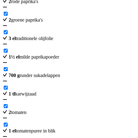
2
rode paprika's
2
groene paprika's
3
el
traditionele olijfolie
1
½
el
milde paprikapoeder
700
g
runder sukadelappen
1
tl
karwijzaad
2
tomaten
1
el
tomatenpuree in blik