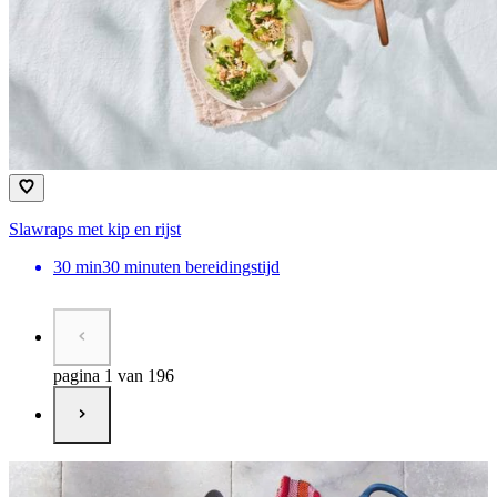
Slawraps met kip en rijst
30
min
30 minuten bereidingstijd
pagina 1 van 196