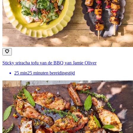
Sticky sriracha tofu van de BBQ van Jamie Oliver
25
min
25 minuten bereidingstijd