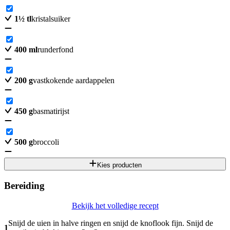
1
½
tl
kristalsuiker
400
ml
runderfond
200
g
vastkokende aardappelen
450
g
basmatirijst
500
g
broccoli
Kies producten
Bereiding
Bekijk het volledige recept
Snijd de uien in halve ringen en snijd de knoflook fijn. Snijd de
1