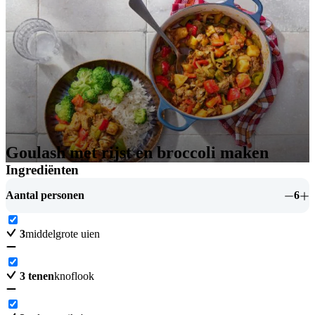
Goulash met rijst en broccoli maken
Ingrediënten
Aantal personen
6
3
middelgrote uien
3
tenen
knoflook