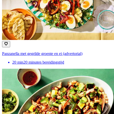
Panzanella met gegrilde groente en ei (advertorial)
20
min
20 minuten bereidingstijd