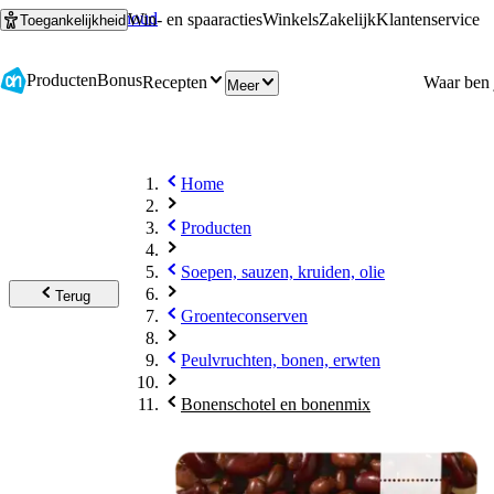
Ga naar hoofdinhoud
Ga naar zoeken
Win- en spaaracties
Winkels
Zakelijk
Klantenservice
Toegankelijkheid
Producten
Bonus
Recepten
Meer
Home
Producten
Soepen, sauzen, kruiden, olie
Terug
Groenteconserven
Peulvruchten, bonen, erwten
Bonenschotel en bonenmix