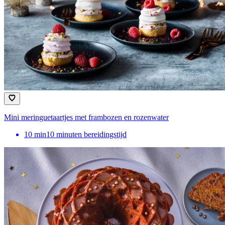
Mini meringuetaartjes met frambozen en rozenwater
10
min
10 minuten bereidingstijd