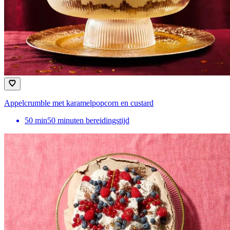
Appelcrumble met karamelpopcorn en custard
50
min
50 minuten bereidingstijd