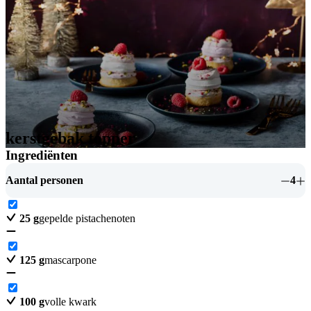
kerstgebak topper
Ingrediënten
Aantal personen
4
25
g
gepelde pistachenoten
125
g
mascarpone
100
g
volle kwark