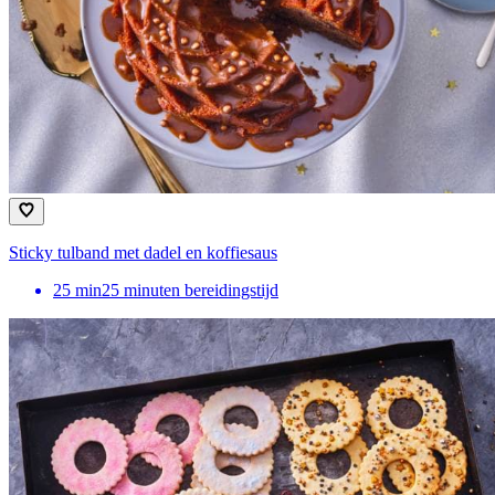
Sticky tulband met dadel en koffiesaus
25
min
25 minuten bereidingstijd