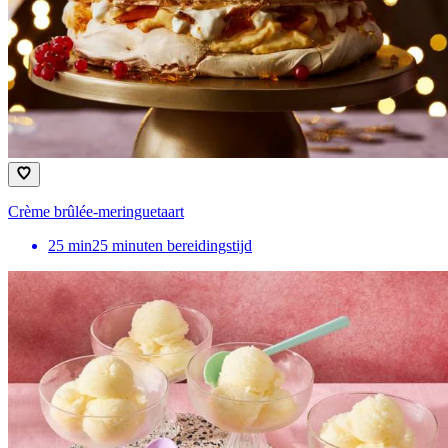
Crème brûlée-meringuetaart
25
min
25 minuten bereidingstijd