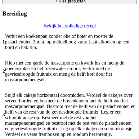
Kies producten
Bereiding
Bekijk het volledige recept
Verhit een koekenpan zonder olie of boter en rooster de
1
pistachenoten 2 min. op middelhoog vuur. Laat afkoelen op een
bord en hak fijn.
Klop met een garde de mascarpone en kwark los en meng de
poedersuiker en het rozenwater erdoor. Verkruimel de
2
gevriesdroogde fruitmix en meng de helft kort door het
mascarponemengsel.
Snijd elk cakeje horizontaal doormidden. Verdeel de cakejes over
serveerborden en besmeer de bovenkanten met de helft van het
mascarponemengsel. Bestrooi met de helft van de pistachenoten en
helft van de rest van de gevriesdroogde fruitmix. Leg er een
3
schuimkransje op. Besmeer met de rest van het
mascarponemengsel en bestrooi met de rest van de pistachenoten
en gevriesdroogde fruitmix. Leg op elk cakeje een schuimkransje.
Verdeel de verse frambozen op en rondom het torentje.