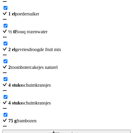
1
el
poedersuiker
½
tl
Souq rozenwater
2
el
gevriesdroogde fruit mix
2
roombotercakejes naturel
4
stuks
schuimkransjes
4
stuks
schuimkransjes
75
g
frambozen