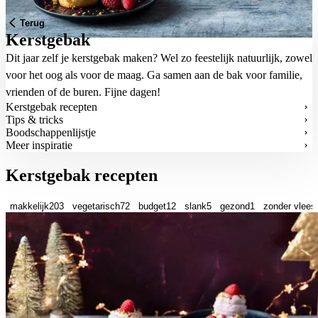
Terug
Kerstgebak
Dit jaar zelf je kerstgebak maken? Wel zo feestelijk natuurlijk, zowel
voor het oog als voor de maag. Ga samen aan de bak voor familie,
vrienden of de buren. Fijne dagen!
Kerstgebak recepten
Tips & tricks
Boodschappenlijstje
Meer inspiratie
Kerstgebak recepten
makkelijk
203
vegetarisch
72
budget
12
slank
5
gezond
1
zonder vlees