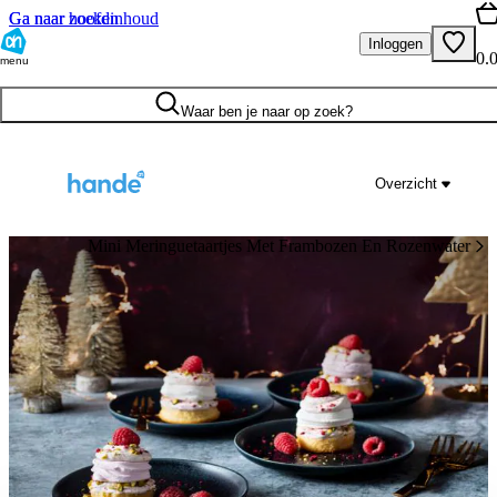
Ga naar hoofdinhoud
Ga naar zoeken
Inloggen
0.
menu
Waar ben je naar op zoek?
Overzicht
Mini Meringuetaartjes Met Frambozen En Rozenwater