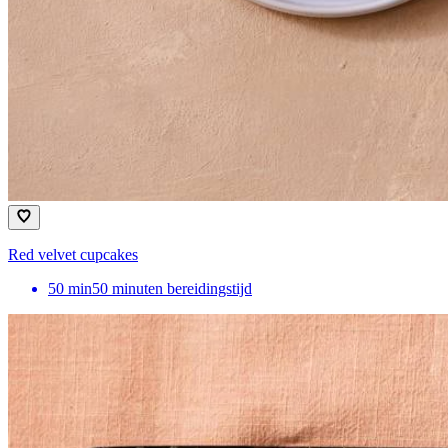
Red velvet cupcakes
50
min
50 minuten bereidingstijd