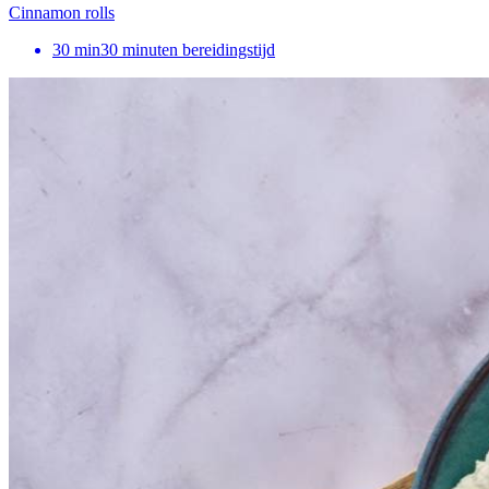
Cinnamon rolls
30
min
30 minuten bereidingstijd