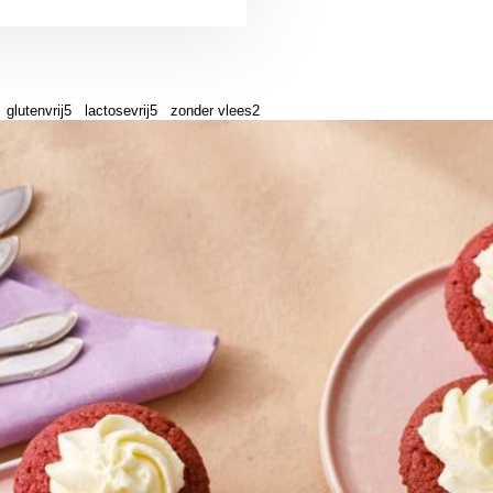
glutenvrij
5
lactosevrij
5
zonder vlees
2