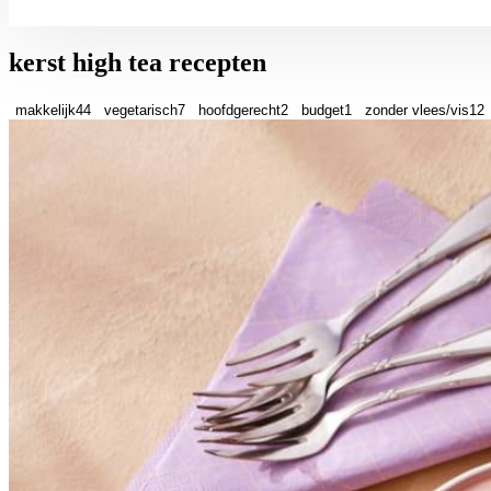
kerst high tea recepten
makkelijk
44
vegetarisch
7
hoofdgerecht
2
budget
1
zonder vlees/vis
12