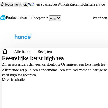
Ga naar hoofdinhoud
Ga naar zoeken
Win- en spaaracties
Winkels
Zakelijk
Klantenservice
Toegankelijkheid
Producten
Bonus
Recepten
Meer
Allerhande
Recepten
Feestelijke kerst high tea
Zin in iets anders dan een kerstontbijt? Organiseer een kerst high tea!
Allerhande zet je in een handomdraai een tafel vol zoete en hartige ha
kerst high tea recepten
Meer inspiratie