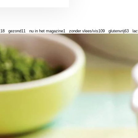
k
18
gezond
11
nu in het magazine
1
zonder vlees/vis
109
glutenvrij
63
lac