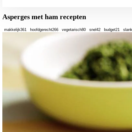
Asperges met ham recepten
makkelijk
361
hoofdgerecht
266
vegetarisch
80
snel
42
budget
21
slan