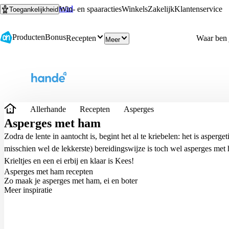
Ga naar hoofdinhoud
Ga naar zoeken
Win- en spaaracties
Winkels
Zakelijk
Klantenservice
Toegankelijkheid
Producten
Bonus
Recepten
Meer
Allerhande
Recepten
Asperges
Asperges met ham
Zodra de lente in aantocht is, begint het al te kriebelen: het is asperge
misschien wel de lekkerste) bereidingswijze is toch wel asperges met
Krieltjes en een ei erbij en klaar is Kees!
Asperges met ham recepten
Zo maak je asperges met ham, ei en boter
Meer inspiratie