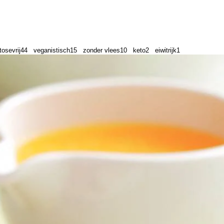
tosevrij
44
veganistisch
15
zonder vlees
10
keto
2
eiwitrijk
1