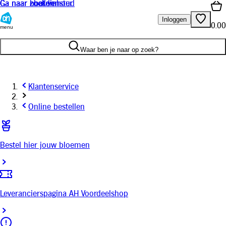
Ga naar hoofdinhoud
Ga naar zoeken
Ga naar chat venster
Inloggen
0.00
menu
Waar ben je naar op zoek?
Klantenservice
Online bestellen
Bestel hier jouw bloemen
Leverancierspagina AH Voordeelshop