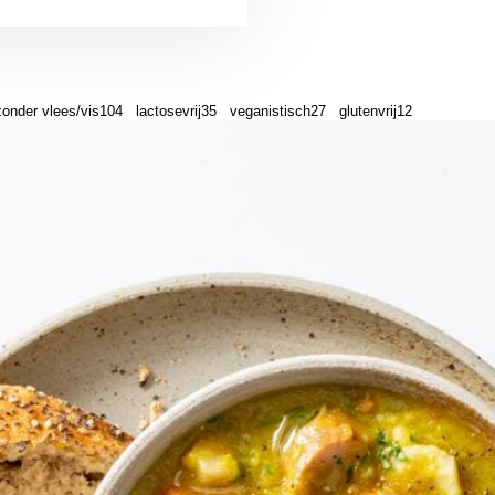
zonder vlees/vis
104
lactosevrij
35
veganistisch
27
glutenvrij
12