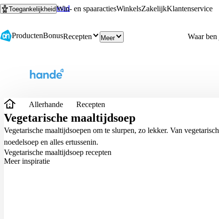
Ga naar hoofdinhoud
Ga naar zoeken
Win- en spaaracties
Winkels
Zakelijk
Klantenservice
Toegankelijkheid
Producten
Bonus
Recepten
Meer
Allerhande
Recepten
Vegetarische maaltijdsoep
Vegetarische maaltijdsoepen om te slurpen, zo lekker. Van vegetarisc
noedelsoep en alles ertussenin.
Vegetarische maaltijdsoep recepten
Meer inspiratie