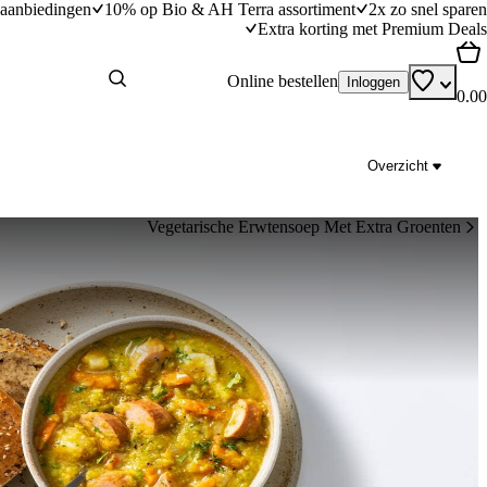
aanbiedingen
10% op Bio & AH Terra assortiment
2x zo snel sparen
Extra korting met Premium Deals
Online bestellen
Inloggen
0.00
Overzicht
Vegetarische Erwtensoep Met Extra Groenten