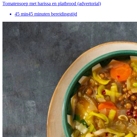
Tomatensoep met harissa en platbrood (advertorial)​
45
min
45 minuten bereidingstijd