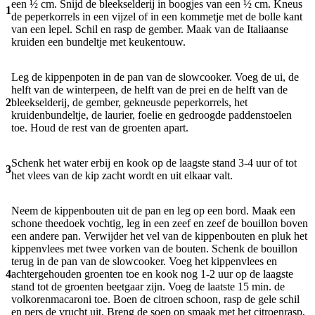
een ½ cm. Snijd de bleekselderij in boogjes van een ½ cm. Kneus
1
de peperkorrels in een vijzel of in een kommetje met de bolle kant
van een lepel. Schil en rasp de gember. Maak van de Italiaanse
kruiden een bundeltje met keukentouw.
Leg de kippenpoten in de pan van de slowcooker. Voeg de ui, de
helft van de winterpeen, de helft van de prei en de helft van de
2
bleekselderij, de gember, gekneusde peperkorrels, het
kruidenbundeltje, de laurier, foelie en gedroogde paddenstoelen
toe. Houd de rest van de groenten apart.
Schenk het water erbij en kook op de laagste stand 3-4 uur of tot
3
het vlees van de kip zacht wordt en uit elkaar valt.
Neem de kippenbouten uit de pan en leg op een bord. Maak een
schone theedoek vochtig, leg in een zeef en zeef de bouillon boven
een andere pan. Verwijder het vel van de kippenbouten en pluk het
kippenvlees met twee vorken van de bouten. Schenk de bouillon
terug in de pan van de slowcooker. Voeg het kippenvlees en
4
achtergehouden groenten toe en kook nog 1-2 uur op de laagste
stand tot de groenten beetgaar zijn. Voeg de laatste 15 min. de
volkorenmacaroni toe. Boen de citroen schoon, rasp de gele schil
en pers de vrucht uit. Breng de soep op smaak met het citroenrasp,