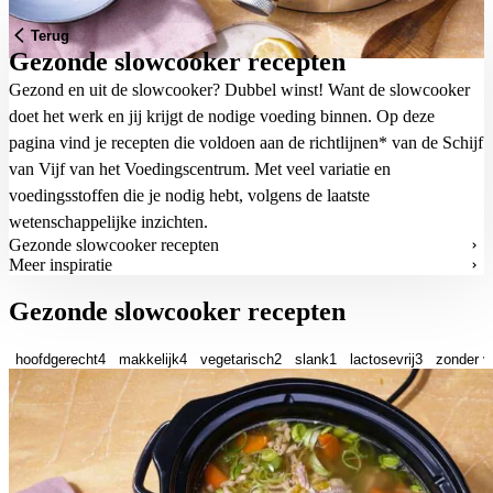
Terug
Gezonde slowcooker recepten
Gezond en uit de slowcooker? Dubbel winst! Want de slowcooker
doet het werk en jij krijgt de nodige voeding binnen. Op deze
pagina vind je recepten die voldoen aan de
richtlijnen* van de Schijf
van Vijf van het Voedingscentrum
. Met veel variatie en
voedingsstoffen die je nodig hebt, volgens de laatste
wetenschappelijke inzichten.
Gezonde slowcooker recepten
Meer inspiratie
Gezonde slowcooker recepten
hoofdgerecht
4
makkelijk
4
vegetarisch
2
slank
1
lactosevrij
3
zonder v