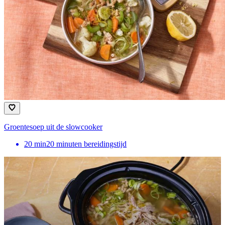
Groentesoep uit de slowcooker
20
min
20 minuten bereidingstijd