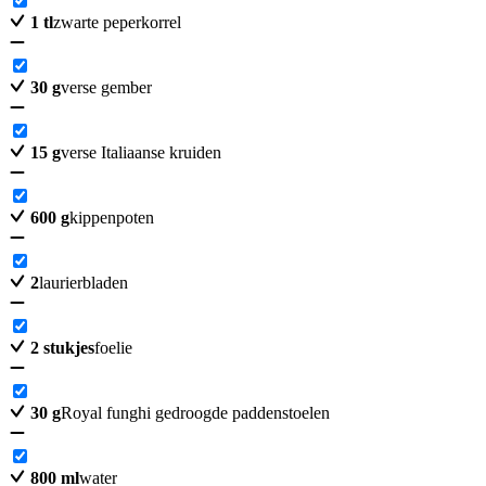
1
tl
zwarte peperkorrel
30
g
verse gember
15
g
verse Italiaanse kruiden
600
g
kippenpoten
2
laurierbladen
2
stukjes
foelie
30
g
Royal funghi gedroogde paddenstoelen
800
ml
water