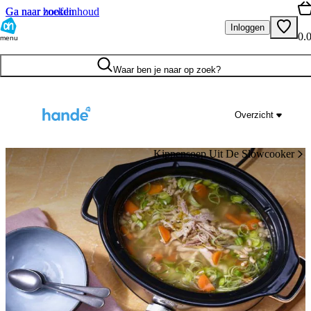
Ga naar hoofdinhoud
Ga naar zoeken
Inloggen
0.
menu
Waar ben je naar op zoek?
Overzicht
Kippensoep Uit De Slowcooker