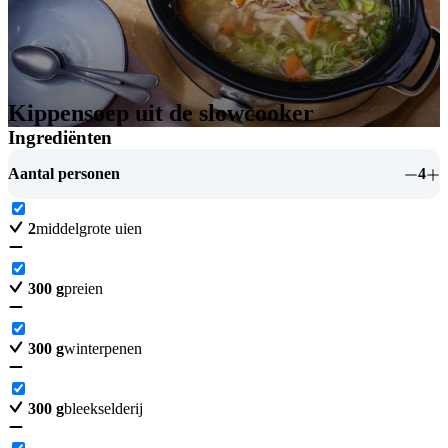
Kippensoep uit de slowcooker
Ingrediënten
Aantal personen
4
2
middelgrote uien
300
g
preien
300
g
winterpenen
300
g
bleekselderij