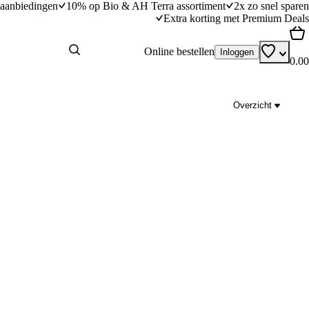
aanbiedingen
10% op Bio & AH Terra assortiment
2x zo snel sparen
Extra korting met Premium Deals
Online bestellen
Inloggen
0.00
Overzicht
Gebonden kippensoep
dingstijd
35
min
35 minuten bereidingstijd