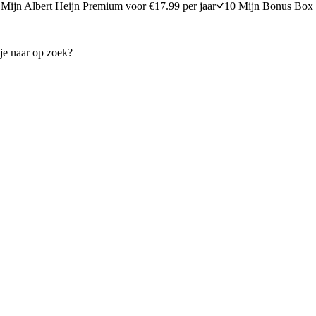
Mijn Albert Heijn Premium voor €17.99 per jaar
10 Mijn Bonus Box 
 bouillon
Oma's kippensoep
15 minuten bereidingstijd
25
min
25 minuten berei