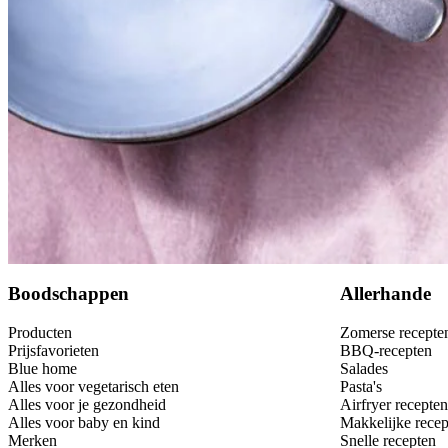
50
g
volkorenmacaroni
1
citroen
2
el
extra vierge olijfolie
Dit heb je nodig
Bewaar
Boodschappen
Allerhande
Producten
Zomerse recepte
Prijsfavorieten
BBQ-recepten
Blue home
Salades
Alles voor vegetarisch eten
Pasta's
Alles voor je gezondheid
Airfryer recepten
Alles voor baby en kind
Makkelijke recep
Merken
Snelle recepten