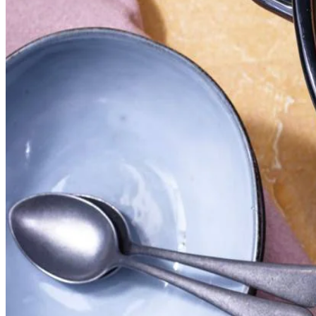
30
g
verse gember
15
g
verse Italiaanse kruiden
600
g
kippenpoten
2
laurierbladen
2
stukjes
foelie
30
g
Royal funghi gedroogde paddenstoelen
800
ml
water