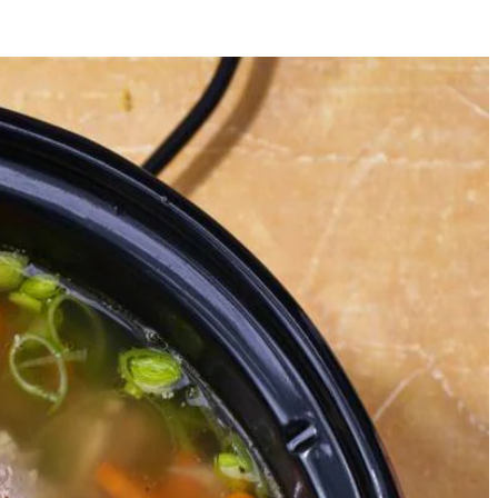
4
. Snijd de bleekselderij in boogjes van een ½ cm. Kneus de
 bundeltje met keukentouw.
rij, de gember, gekneusde peperkorrels, het kruidenbundeltje, de
ere pan. Verwijder het vel van de kippenbouten en pluk het
 groenten toe en kook nog 1-2 uur op de laagste stand tot de
Breng de soep op smaak met het citroenrasp, 2½ citroensap (per 4