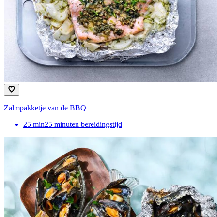
Zalmpakketje van de BBQ
25
min
25 minuten bereidingstijd