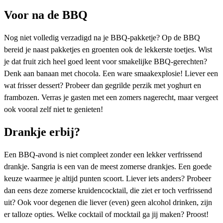
Voor na de BBQ
Nog niet volledig verzadigd na je BBQ-pakketje? Op de BBQ
bereid je naast pakketjes en groenten ook de lekkerste toetjes. Wist
je dat
fruit
zich heel goed leent voor smakelijke BBQ-gerechten?
Denk aan
banaan met chocola
. Een ware smaakexplosie! Liever een
wat frisser dessert? Probeer dan
gegrilde perzik met yoghurt en
frambozen
. Verras je gasten met een zomers nagerecht, maar vergeet
ook vooral zelf niet te genieten!
Drankje erbij?
Een BBQ-avond is niet compleet zonder een lekker verfrissend
drankje.
Sangria
is een van de meest zomerse drankjes. Een goede
keuze waarmee je altijd punten scoort. Liever iets anders? Probeer
dan eens deze
zomerse kruidencocktail
, die ziet er toch verfrissend
uit? Ook voor degenen die liever (even) geen alcohol drinken, zijn
er talloze opties. Welke
cocktail
of
mocktail
ga jij maken? Proost!