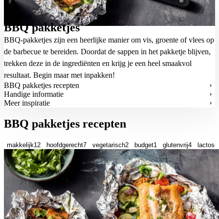
Terug
BBQ pakketjes
BBQ-pakketjes zijn een heerlijke manier om vis, groente of vlees op
de barbecue te bereiden. Doordat de sappen in het pakketje blijven,
trekken deze in de ingrediënten en krijg je een heel smaakvol
resultaat. Begin maar met inpakken!
BBQ pakketjes recepten
Handige informatie
Meer inspiratie
BBQ pakketjes recepten
makkelijk
12
hoofdgerecht
7
vegetarisch
2
budget
1
glutenvrij
4
lactosev