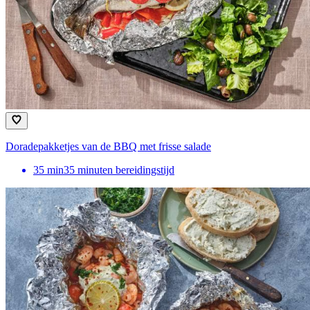
Doradepakketjes van de BBQ met frisse salade
35
min
35 minuten bereidingstijd