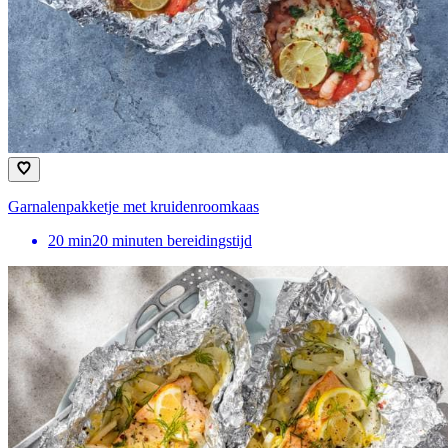
Garnalenpakketje met kruidenroomkaas
20
min
20 minuten bereidingstijd