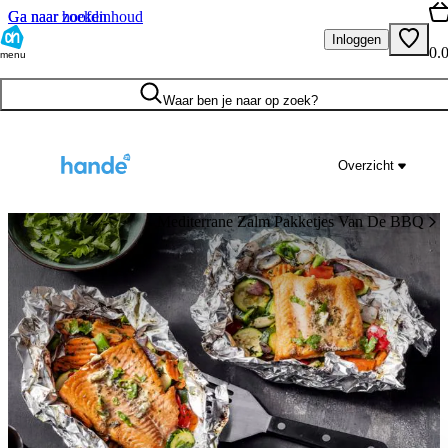
Ga naar hoofdinhoud
Ga naar zoeken
Inloggen
0.
menu
Waar ben je naar op zoek?
Overzicht
Mediterrane Zalm Pakketjes Van De BBQ