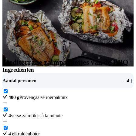
Mediterrane zalmpakketjes van de BBQ
Ingrediënten
Aantal personen
4
400
g
Provençaalse roerbakmix
4
verse zalmfilets à la minute
4
el
kruidenboter