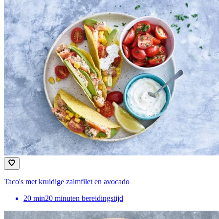
Taco's met kruidige zalmfilet en avocado
20
min
20 minuten bereidingstijd