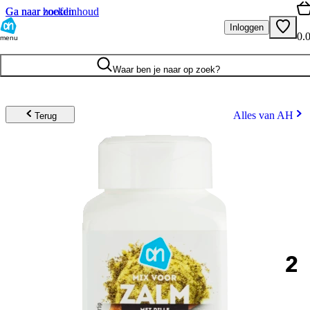
Ga naar hoofdinhoud
Ga naar zoeken
Inloggen
0.
menu
Waar ben je naar op zoek?
Alles van AH
Terug
2
.