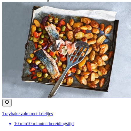
Traybake zalm met krieltjes
10
min
10 minuten bereidingstijd