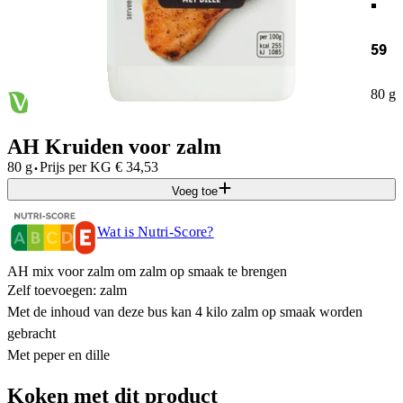
59
80 g
AH Kruiden voor zalm
·
80 g
Prijs per
KG
€
34,53
Voeg toe
Wat is Nutri-Score?
AH mix voor zalm om zalm op smaak te brengen
Zelf toevoegen: zalm
Met de inhoud van deze bus kan 4 kilo zalm op smaak worden
gebracht
Met peper en dille
Koken met dit product