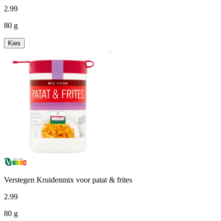
2
.
99
80 g
Kies
Verstegen Kruidenmix voor patat & frites
2
.
99
80 g