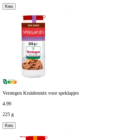
Kies
Verstegen Kruidenmix voor speklapjes
4
.
99
225 g
Kies