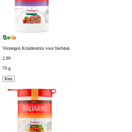
Verstegen Kruidenmix voor biefstuk
2
.
99
70 g
Kies