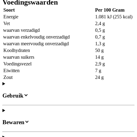
Voedingswaarden
Soort
Per 100 Gram
Energie
1.081 kJ (255 kcal)
Vet
2,4 g
waarvan verzadigd
0,5 g
waarvan enkelvoudig onverzadigd
0,7 g
waarvan meervoudig onverzadigd
1,3 g
Koolhydraten
50 g
waarvan suikers
14 g
Voedingsvezel
2,9 g
Eiwitten
7 g
Zout
24 g
Gebruik
Bewaren