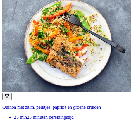
Quinoa met zalm, peultjes, paprika en groene kruiden
25
min
25 minuten bereidingstijd