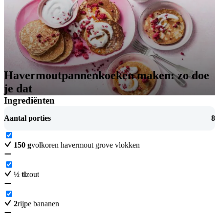
Havermoutpannenkoeken maken: zo doe
je dat
Ingrediënten
Aantal porties
8
150
g
volkoren havermout grove vlokken
½
tl
zout
2
rijpe bananen