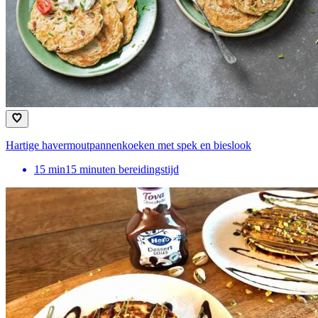
Hartige havermoutpannenkoeken met spek en bieslook
15
min
15 minuten bereidingstijd