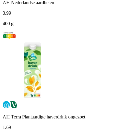
AH Nederlandse aardbeien
3
.
99
400 g
AH Terra Plantaardige haverdrink ongezoet
1
.
69