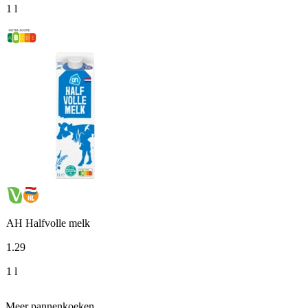
1 l
AH Halfvolle melk
1
.
29
1 l
Meer pannenkoeken