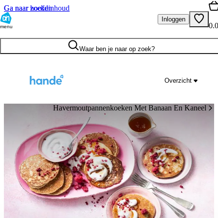
Ga naar hoofdinhoud
Ga naar zoeken
Inloggen
0.
menu
Waar ben je naar op zoek?
Overzicht
Havermoutpannenkoeken Met Banaan En Kaneel