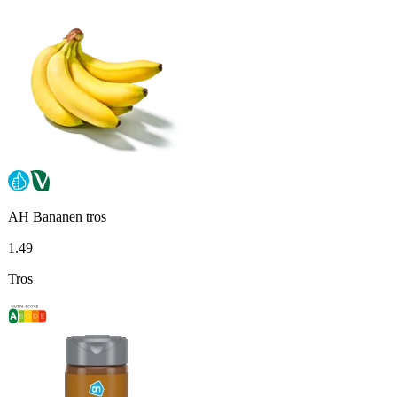
AH Bananen tros
1
.
49
Tros