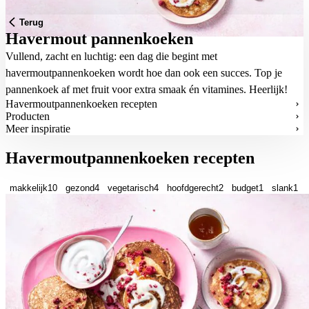
Terug
Havermout pannenkoeken
Vullend, zacht en luchtig: een dag die begint met
havermoutpannenkoeken wordt hoe dan ook een succes. Top je
pannenkoek af met fruit voor extra smaak én vitamines. Heerlijk!
Havermoutpannenkoeken recepten
Producten
Meer inspiratie
Havermoutpannenkoeken recepten
makkelijk
10
gezond
4
vegetarisch
4
hoofdgerecht
2
budget
1
slank
1