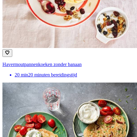
Havermoutpannenkoeken zonder banaan
20
min
20 minuten bereidingstijd