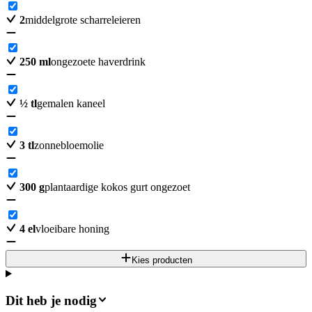
2
middelgrote scharreleieren
250
ml
ongezoete haverdrink
½
tl
gemalen kaneel
3
tl
zonnebloemolie
300
g
plantaardige kokos gurt ongezoet
4
el
vloeibare honing
Kies producten
Dit heb je nodig