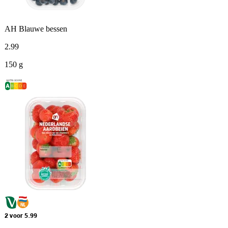
AH Blauwe bessen
2
.
99
150 g
2 voor 5.99