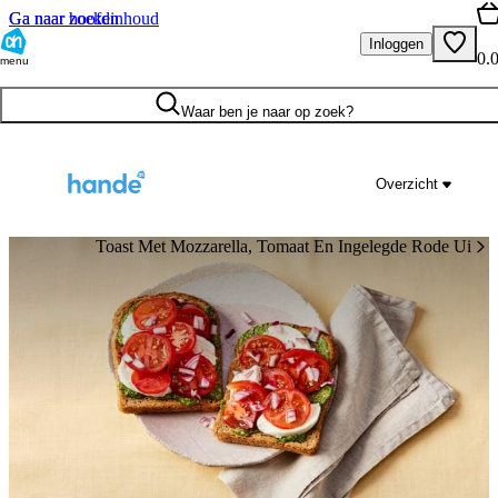
Ga naar hoofdinhoud
Ga naar zoeken
Inloggen
0.
menu
Waar ben je naar op zoek?
Overzicht
Toast Met Mozzarella, Tomaat En Ingelegde Rode Ui