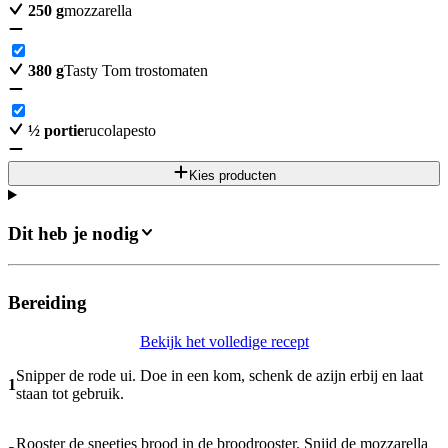
250
g
mozzarella
380
g
Tasty Tom trostomaten
½
portie
rucolapesto
Kies producten
Dit heb je nodig
Bereiding
Bekijk het volledige recept
Snipper de rode ui. Doe in een kom, schenk de azijn erbij en laat
1
staan tot gebruik.
Rooster de sneetjes brood in de broodrooster. Snijd de mozzarella