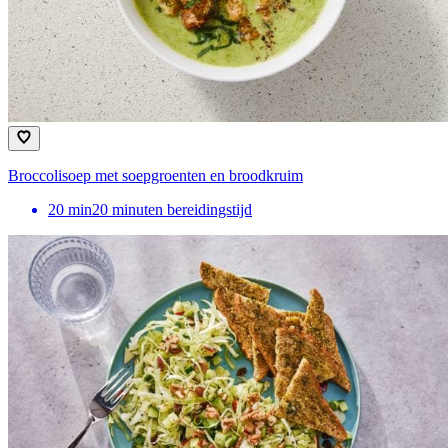
Broccolisoep met soepgroenten en broodkruim
20
min
20 minuten bereidingstijd