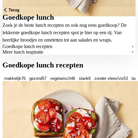
Terug
Goedkope lunch
Zoek je de beste lunch recepten en ook nog eens goedkoop? De
lekkerste goedkope lunch recepten spot je hier op een rij. Van
heerlijke broodjes en omeletten tot aan salades en wraps.
Goedkope lunch recepten
Meer lunch inspiratie
Goedkope lunch recepten
makkelijk
76
gezond
57
vegetarisch
46
slank
8
zonder vlees/vis
53
lac