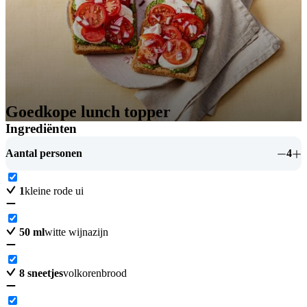
Goedkope lunch topper
Ingrediënten
Aantal personen
4
1
kleine rode ui
50
ml
witte wijnazijn
8
sneetjes
volkorenbrood