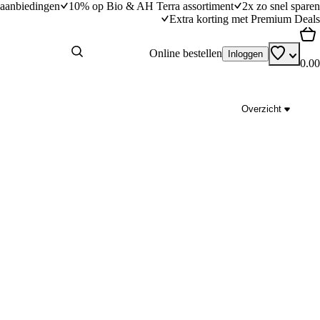
aanbiedingen
10% op Bio & AH Terra assortiment
2x zo snel sparen
Extra korting met Premium Deals
Online bestellen
Inloggen
0.00
Overzicht
s
Bruschetta met champignons en kruidenolie
dingstijd
15
min
15 minuten bereidingstijd