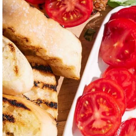
¼
tl
chilivlokken
3
tastytom-trostomaten
7.5
g
verse basilicum
Dit heb je nodig