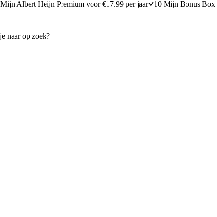
Mijn Albert Heijn Premium voor €17.99 per jaar
10 Mijn Bonus Box 
 van de barbecue
Pasta met broccoli en ansjovi
25 minuten bereidingstijd
15
min
15 minuten berei