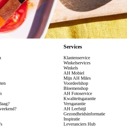
Services
n
Klantenservice
Winkelservices
Winkels
AH Mobiel
Mijn AH Miles
ten
Voordeelshop
Bloemenshop
n
AH Fotoservice
Kwaliteitsgarantie
daag?
Versgarantie
 weekend?
AH Leefstijl
Gezondheidsinformatie
n
Inspiratie
's
Leveranciers Hub