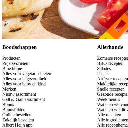
Bewaar
Boodschappen
Allerhande
Producten
Zomerse recepte
Prijsfavorieten
BBQ-recepten
Blue home
Salades
Alles voor vegetarisch eten
Pasta's
Alles voor je gezondheid
Airfryer recepten
Alles voor baby en kind
Makkelijke recep
Merken
Snelle recepten
Nieuw assortiment
Gezonde recepte
Gall & Gall assortiment
Weekmenu's
Bonus
Wat eten we van
Bonusfolder
Wat eten we dit
Online bestellen
Alle recepten
Zakelijk bestellen
Alle ingrediënte
Albert Heijn app
Alle receptthema